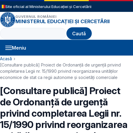
Sari la conținutul principal
Site oficial al Ministerului Educației și Cercetării
GUVERNUL ROMÂNIEI
MINISTERUL EDUCAȚIEI ȘI CERCETĂRII
Caută
Meniu
Navigație principală
Cale de navigare
Acasă
[Consultare publică] Proiect de Ordonanță de urgență privind
completarea Legii nr. 15/1990 privind reorganizarea unităţilor
economice de stat ca regii autonome şi societăţi comerciale
[Consultare publică] Proiect
de Ordonanță de urgență
privind completarea Legii nr.
15/1990 privind reorganizarea