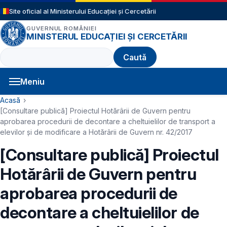
Sari la conținutul principal
Site oficial al Ministerului Educației și Cercetării
GUVERNUL ROMÂNIEI
MINISTERUL EDUCAȚIEI ȘI CERCETĂRII
Caută
Meniu
Navigație principală
Cale de navigare
Acasă
[Consultare publică] Proiectul Hotărârii de Guvern pentru
aprobarea procedurii de decontare a cheltuielilor de transport a
elevilor și de modificare a Hotărârii de Guvern nr. 42/2017
[Consultare publică] Proiectul
Hotărârii de Guvern pentru
aprobarea procedurii de
decontare a cheltuielilor de