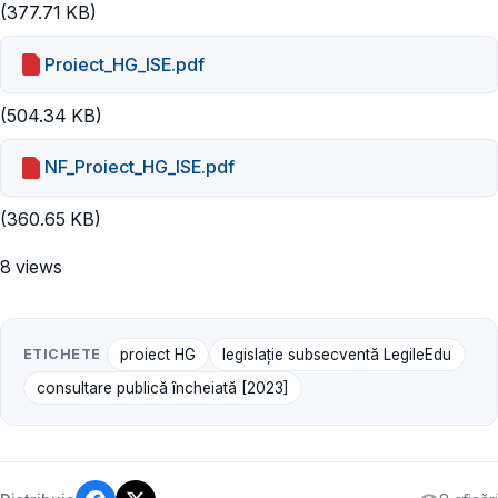
(377.71 KB)
Proiect_HG_ISE.pdf
(504.34 KB)
NF_Proiect_HG_ISE.pdf
(360.65 KB)
8 views
ETICHETE
proiect HG
legislație subsecventă LegileEdu
consultare publică încheiată [2023]