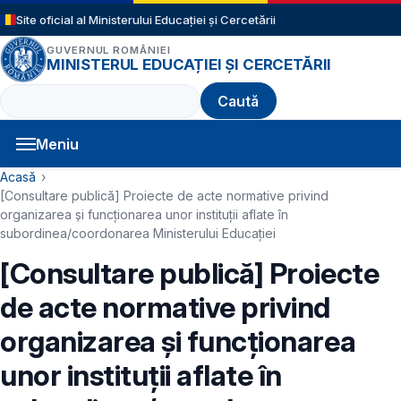
Sari la conținutul principal
Site oficial al Ministerului Educației și Cercetării
GUVERNUL ROMÂNIEI
MINISTERUL EDUCAȚIEI ȘI CERCETĂRII
Caută
Meniu
Navigație principală
Cale de navigare
Acasă
[Consultare publică] Proiecte de acte normative privind
organizarea și funcționarea unor instituții aflate în
subordinea/coordonarea Ministerului Educației
[Consultare publică] Proiecte
de acte normative privind
organizarea și funcționarea
unor instituții aflate în