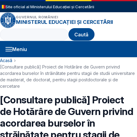
Sari la conținutul principal
Site oficial al Ministerului Educației și Cercetării
GUVERNUL ROMÂNIEI
MINISTERUL EDUCAȚIEI ȘI CERCETĂRII
Caută
Meniu
Navigație principală
Cale de navigare
Acasă
[Consultare publică] Proiect de Hotărâre de Guvern privind
acordarea burselor în străinătate pentru stagii de studii universitare
de masterat, de doctorat, pentru stagii postdoctorale și de
cercetare
[Consultare publică] Proiect
de Hotărâre de Guvern privind
acordarea burselor în
străinătate pentru stagii de