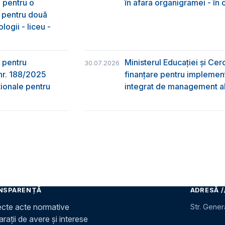
e pentru o
în afara organigramei - în
& pentru două
logii - liceu -
 pentru
Ministerul Educației și Ce
30.07.2026
nr. 188/2025
finanțare pentru implement
ţionale pentru
integrat de management al 
NSPARENȚĂ
ADRESĂ /
ecte acte normative
Str. Gener
rații de avere și interese