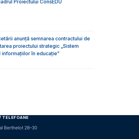
 cadrul Proiectului ConsEDU
rcetării anunță semnarea contractului de
area proiectului strategic „Sistem
informațiilor în educație”
/ TELEFOANE
al Berthelot 28–30