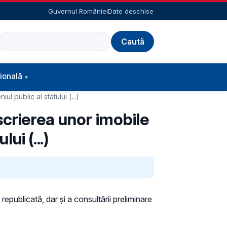
Guvernul României
Date deschise
Caută
ională
 public al statului (...)
scrierea unor imobile
ui (...)
republicată, dar și a consultării preliminare