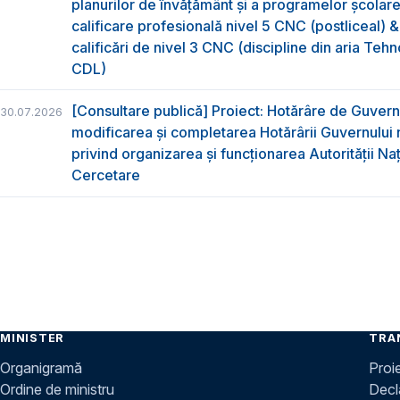
planurilor de învățământ și a programelor școlar
calificare profesională nivel 5 CNC (postliceal) 
calificări de nivel 3 CNC (discipline din aria Tehno
CDL)
[Consultare publică] Proiect: Hotărâre de Guvern
30.07.2026
modificarea și completarea Hotărârii Guvernului 
privind organizarea şi funcţionarea Autorităţii Na
Cercetare
MINISTER
TRA
Organigramă
Proi
Ordine de ministru
Decla