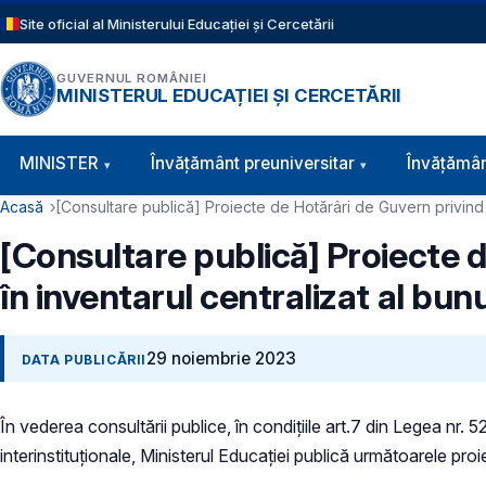
Sari la conținutul principal
Site oficial al Ministerului Educației și Cercetării
GUVERNUL ROMÂNIEI
MINISTERUL EDUCAȚIEI ȘI CERCETĂRII
Navigație principală
MINISTER
Învăţământ preuniversitar
Învățămân
Cale de navigare
Acasă
[Consultare publică] Proiecte de Hotărâri de Guvern privind îns
[Consultare publică] Proiecte d
în inventarul centralizat al bunur
29 noiembrie 2023
DATA PUBLICĂRII
În vederea consultării publice, în condiţiile art.7 din Legea nr. 
interinstituționale, Ministerul Educaţiei publică următoarele pro