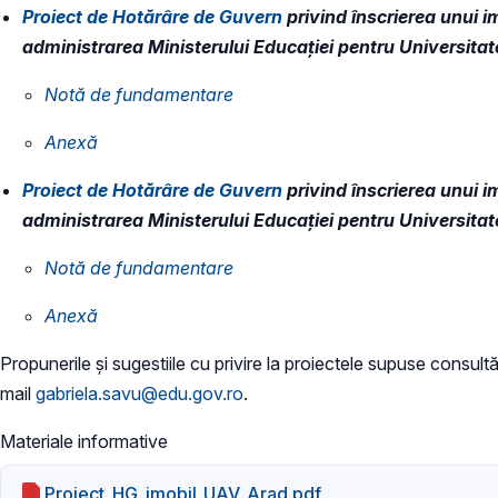
Proiect de Hotărâre de Guvern
privind înscrierea unui im
administrarea Ministerului Educației pentru Universitat
Notă de fundamentare
Anexă
Proiect de Hotărâre de Guvern
privind înscrierea unui im
administrarea Ministerului Educației pentru Universita
Notă de fundamentare
Anexă
Propunerile și sugestiile cu privire la proiectele supuse consultăr
mail
gabriela.savu@edu.gov.ro
.
Materiale informative
Proiect_HG_imobil_UAV_Arad.pdf