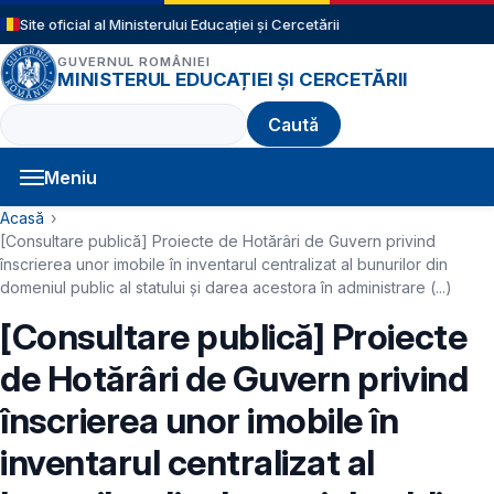
Sari la conținutul principal
Site oficial al Ministerului Educației și Cercetării
GUVERNUL ROMÂNIEI
MINISTERUL EDUCAȚIEI ȘI CERCETĂRII
Caută
Meniu
Navigație principală
Cale de navigare
Acasă
[Consultare publică] Proiecte de Hotărâri de Guvern privind
înscrierea unor imobile în inventarul centralizat al bunurilor din
domeniul public al statului și darea acestora în administrare (...)
[Consultare publică] Proiecte
de Hotărâri de Guvern privind
înscrierea unor imobile în
inventarul centralizat al