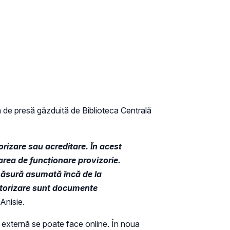
ță de presă găzduită de Biblioteca Centrală
orizare sau acreditare. În acest
rea de funcționare provizorie.
 măsură asumată încă de la
utorizare sunt documente
 Anisie.
e externă se poate face online. În noua