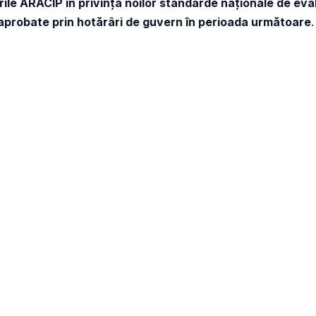
rile ARACIP în privința noilor standarde naționale de eva
aprobate prin hotărâri de guvern în perioada următoare
.