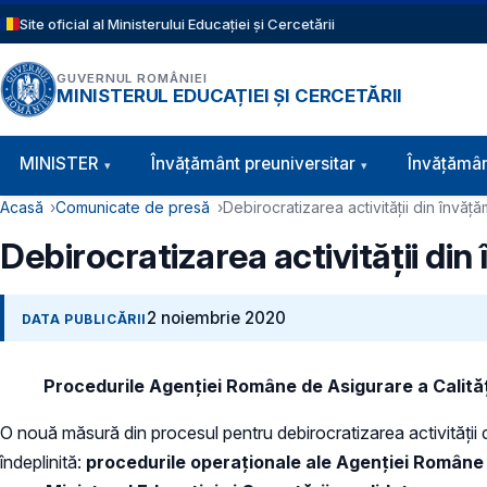
Sari la conținutul principal
Site oficial al Ministerului Educației și Cercetării
GUVERNUL ROMÂNIEI
MINISTERUL EDUCAȚIEI ȘI CERCETĂRII
Navigație principală
MINISTER
Învăţământ preuniversitar
Învățămân
Cale de navigare
Acasă
Comunicate de presă
Debirocratizarea activității din învăț
Debirocratizarea activității di
2 noiembrie 2020
DATA PUBLICĂRII
Procedurile
Agenției Române de Asigurare a Calități
O nouă măsură din procesul pentru debirocratizarea activității di
îndeplinită:
procedurile operaționale ale Agenției Române d