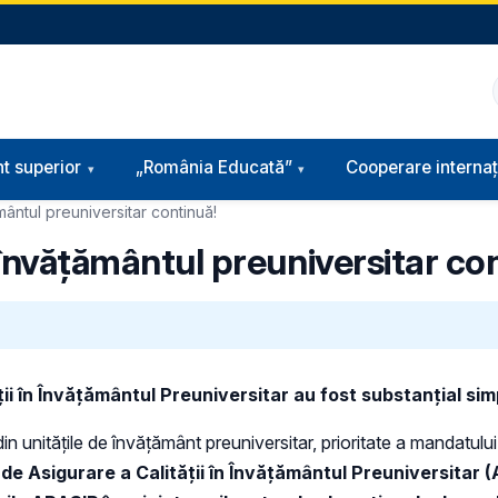
t superior
„România Educată”
Cooperare internaț
ământul preuniversitar continuă!
n învățământul preuniversitar co
i în Învățământul Preuniversitar au fost substanțial simp
n unitățile de învățământ preuniversitar, prioritate a mandatului 
e Asigurare a Calității în Învățământul Preuniversitar (