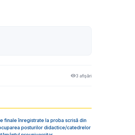
3 afișări
e finale înregistrate la proba scrisă din
ocuparea posturilor didactice/catedrelor
ţământul preuniversitar