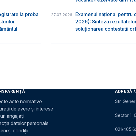
egistrate la proba
Examenul național pentru d
27.07.2026
turilor
2026): Sinteza rezultatelor
ţământul
soluționarea contestațiilor
NSPARENȚĂ
ADRESĂ /
ecte acte normative
Str. Gener
rații de avere și interese
Sector 1, 
uri angajați
ecția datelor personale
021/405.6
ni și condiții