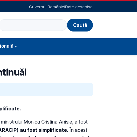
Guvernul României
Date deschise
Caută
ională
ntinuă!
lificate.
ministrului Monica Cristina Anisie, a fost
ARACIP) au fost simplificate
. În acest