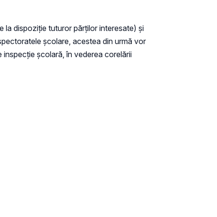
e la dispoziție tuturor părților interesate) și
 inspectoratele școlare, acestea din urmă vor
e inspecție școlară, în vederea corelării