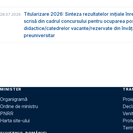
Titularizare 2026: Sinteza rezultatelor inițiale înr
28.07.2026
scrisă din cadrul concursului pentru ocuparea pos
didactice/catedrelor vacante/rezervate din învă
preuniversitar
MINISTER
TRA
Organigramă
Proi
Ordine de ministru
Decla
PNRR
Venit
Harta site-ului
Prot
Terme