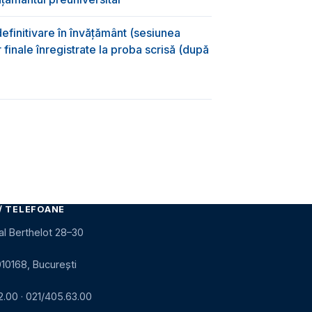
efinitivare în învățământ (sesiunea
 finale înregistrate la proba scrisă (după
)
/ TELEFOANE
al Berthelot 28–30
010168, București
2.00
·
021/405.63.00