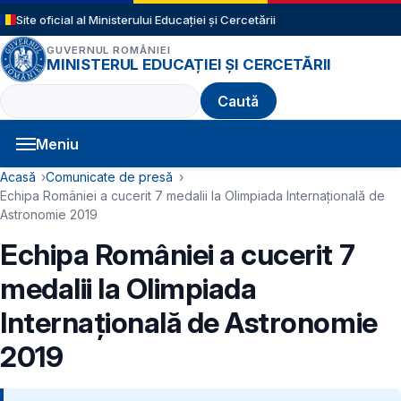
Sari la conținutul principal
Site oficial al Ministerului Educației și Cercetării
GUVERNUL ROMÂNIEI
MINISTERUL EDUCAȚIEI ȘI CERCETĂRII
Caută
Meniu
Navigație principală
Cale de navigare
Acasă
Comunicate de presă
Echipa României a cucerit 7 medalii la Olimpiada Internaţională de
Astronomie 2019
Echipa României a cucerit 7
medalii la Olimpiada
Internaţională de Astronomie
2019