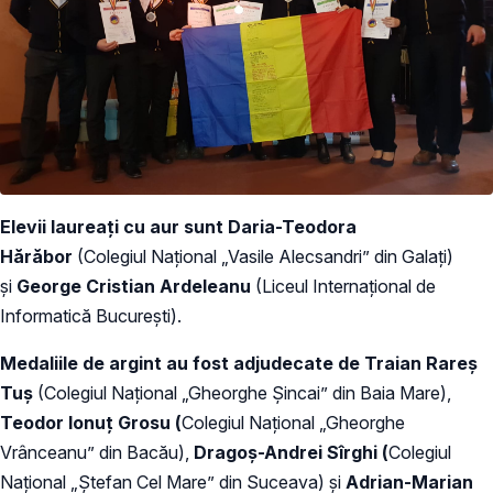
Elevii laureați cu aur sunt Daria-Teodora
Hărăbor
(Colegiul Național „Vasile Alecsandri” din Galați)
și
George Cristian Ardeleanu
(Liceul Internațional de
Informatică București).
Medaliile de argint au fost adjudecate de Traian Rareș
Tuș
(Colegiul Național „Gheorghe Șincai” din Baia Mare),
Teodor Ionuț Grosu (
Colegiul Național „Gheorghe
Vrânceanu” din Bacău),
Dragoș-Andrei Sîrghi (
Colegiul
Național „Ștefan Cel Mare” din Suceava) și
Adrian-Marian