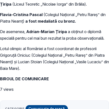
Țiripa
(Liceul Teoretic „Nicolae Iorga” din Brăila).
Flavia-Cristina
Pascal
(Colegiul Național „Petru Rareș” din
Piatra Neamț)
a fost medaliată cu bronz.
De asemenea,
Adrian-Marian Țiripa
a obţinut o diplomă
specială pentru cel mai bun rezultat la proba observațională
.
Lotul olimpic al României a fost coordonat de profesorii
Grigoruță Oniciuc (Colegiul Național „Petru Rareș” din Piatra
Neamț) și Lucian Stoian (Colegiul Național „Vasile Lucaciu” din
Baia Mare).
BIROUL DE COMUNICARE
7 views
CATEGORIE
Comunicate de presă