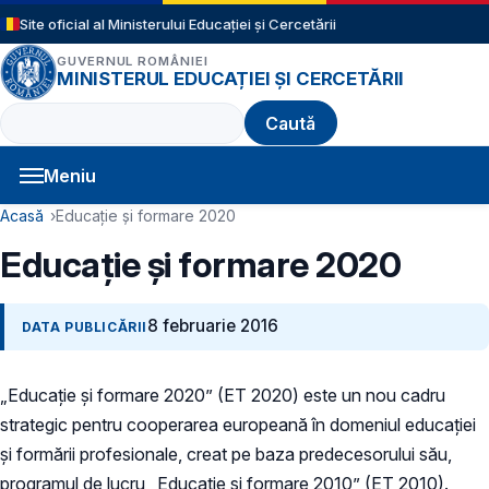
Sari la conținutul principal
Site oficial al Ministerului Educației și Cercetării
GUVERNUL ROMÂNIEI
MINISTERUL EDUCAȚIEI ȘI CERCETĂRII
Caută
Meniu
Navigație principală
Cale de navigare
Acasă
Educație și formare 2020
Educație și formare 2020
8 februarie 2016
DATA PUBLICĂRII
„Educaţie şi formare 2020” (ET 2020) este un nou cadru
strategic pentru cooperarea europeană în domeniul educaţiei
şi formării profesionale, creat pe baza predecesorului său,
programul de lucru „Educaţie şi formare 2010” (ET 2010).