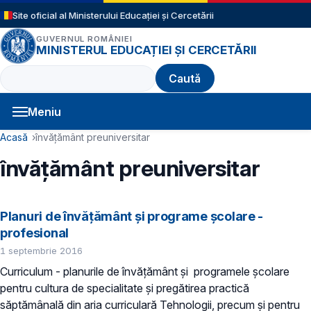
Sari la conținutul principal
Site oficial al Ministerului Educației și Cercetării
GUVERNUL ROMÂNIEI
MINISTERUL EDUCAȚIEI ȘI CERCETĂRII
Caută
Meniu
Navigație principală
Cale de navigare
Acasă
învățământ preuniversitar
învățământ preuniversitar
Planuri de învățământ și programe școlare -
profesional
1 septembrie 2016
Curriculum - planurile de învăţământ şi programele şcolare
pentru cultura de specialitate şi pregătirea practică
săptămânală din aria curriculară Tehnologii, precum şi pentru