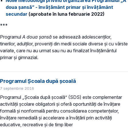
Noile metodologii privind organizarea Programului „A
doua șansă” - învățământ primar și învățământ
secundar
(aprobate în luna februarie 2022)
***
Programul
A doua
şansă
se adresează adolescenţilor,
tinerilor, adulţilor, proveniţi din medii sociale diverse şi cu vârste
variate, care nu au urmat sau nu au finalizat învăţământul
primar și gimnazial.
Programul Școala după școală
7 septembrie 2016
Programul „Școala după școală” (SDS) este complementar
activității școlare obligatorii și oferă oportunități de învățare
formală și nonformală pentru consolidarea competențelor,
învățare remedială și accelerare a învățării prin activități
educative, recreative și de timp liber