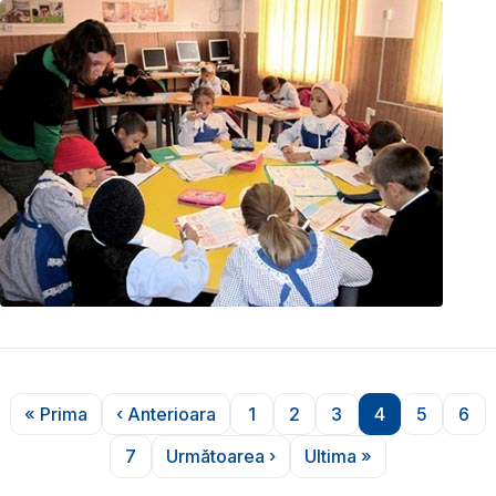
Paginare
« Prima
‹ Anterioara
1
2
3
4
5
6
Prima pagină
Pagina anterioară
Pagina
Pagina
Pagina
Pagina
Pagina
Pag
7
Următoarea ›
Ultima »
Pagina
Pagina următoare
Ultima pagină