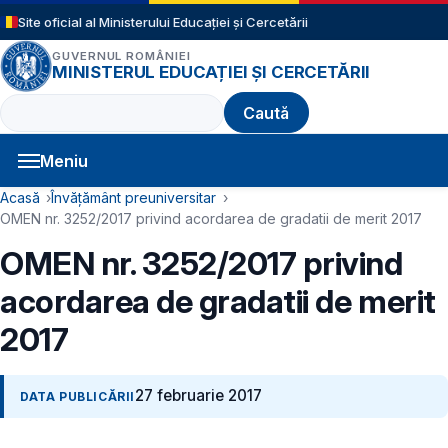
Sari la conținutul principal
Site oficial al Ministerului Educației și Cercetării
GUVERNUL ROMÂNIEI
MINISTERUL EDUCAȚIEI ȘI CERCETĂRII
Caută
Meniu
Navigație principală
Cale de navigare
Acasă
Învățământ preuniversitar
OMEN nr. 3252/2017 privind acordarea de gradatii de merit 2017
OMEN nr. 3252/2017 privind
acordarea de gradatii de merit
2017
27 februarie 2017
DATA PUBLICĂRII