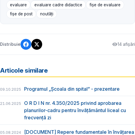
evaluare
evaluare cadre didactice
fișe de evaluare
fișe de post
noutăți
14 afișări
Distribuie
Articole similare
Programul „Școala din spital” - prezentare
09.10.2025
O R D I N nr. 4.350/2025 privind aprobarea
21.06.2025
planurilor-cadru pentru învățământul liceal cu
frecvență zi
[DOCUMENT] Repere fundamentale în învățarea
05.08.2024