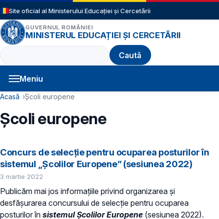
Sari la conținutul principal
Site oficial al Ministerului Educației și Cercetării
GUVERNUL ROMÂNIEI
MINISTERUL EDUCAȚIEI ȘI CERCETĂRII
Caută
Meniu
Navigație principală
Cale de navigare
Acasă
Școli europene
Școli europene
Concurs de selecție pentru ocuparea posturilor în
sistemul „Școlilor Europene” (sesiunea 2022)
3 martie 2022
Publicăm mai jos informațiile privind organizarea și
desfășurarea concursului de selecție pentru ocuparea
posturilor în
sistemul Școlilor Europene
(sesiunea 2022).