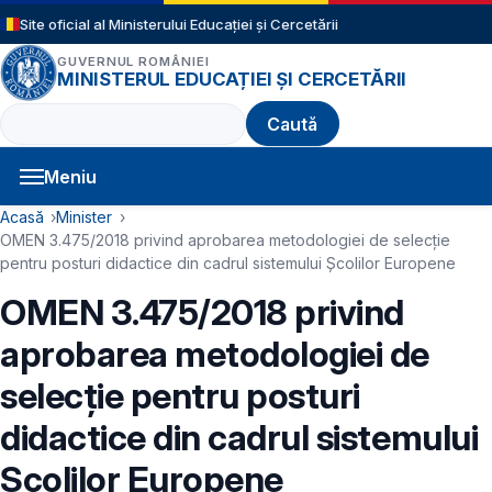
Sari la conținutul principal
Site oficial al Ministerului Educației și Cercetării
GUVERNUL ROMÂNIEI
MINISTERUL EDUCAȚIEI ȘI CERCETĂRII
Caută
Meniu
Navigație principală
Cale de navigare
Acasă
Minister
OMEN 3.475/2018 privind aprobarea metodologiei de selecție
pentru posturi didactice din cadrul sistemului Școlilor Europene
OMEN 3.475/2018 privind
aprobarea metodologiei de
selecție pentru posturi
didactice din cadrul sistemului
Școlilor Europene