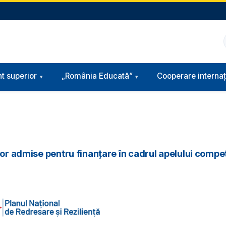
t superior
„România Educată”
Cooperare internaț
lor admise pentru finanțare în cadrul apelului compet