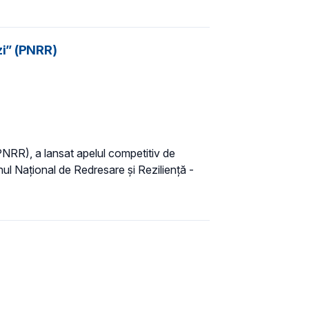
zi” (PNRR)
(PNRR), a lansat apelul competitiv de
anul Național de Redresare și Reziliență -