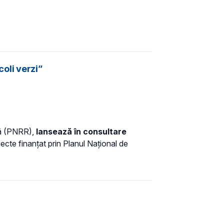
coli verzi”
nță (PNRR),
lansează în consultare
iecte finanțat prin Planul Național de