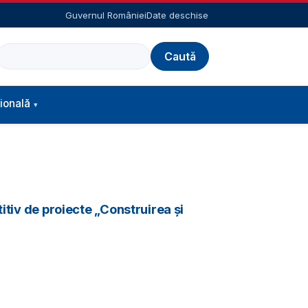
Guvernul României
Date deschise
Caută
ională
itiv de proiecte „Construirea și