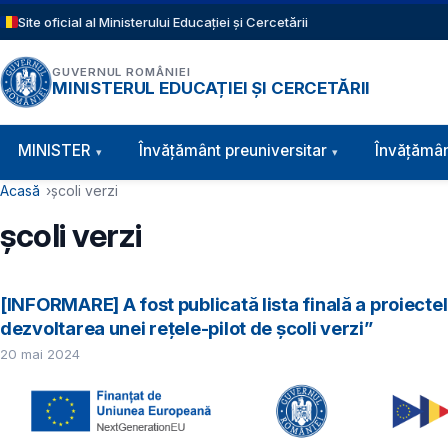
Sari la conținutul principal
Site oficial al Ministerului Educației și Cercetării
GUVERNUL ROMÂNIEI
MINISTERUL EDUCAȚIEI ȘI CERCETĂRII
Navigație principală
MINISTER
Învăţământ preuniversitar
Învățămân
Cale de navigare
Acasă
școli verzi
școli verzi
[INFORMARE] A fost publicată lista finală a proiecte
dezvoltarea unei rețele-pilot de școli verzi”
20 mai 2024