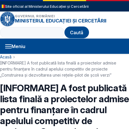
Sari la conținutul principal
Site oficial al Ministerului Educației și Cercetării
GUVERNUL ROMÂNIEI
MINISTERUL EDUCAȚIEI ȘI CERCETĂRII
Caută
Meniu
Navigație principală
Cale de navigare
Acasă
[INFORMARE] A fost publicată lista finală a proiectelor admise
pentru finanțare în cadrul apelului competitiv de proiecte
„Construirea și dezvoltarea unei rețele-pilot de școli verzi”
[INFORMARE] A fost publicată
lista finală a proiectelor admise
pentru finanțare în cadrul
apelului competitiv de