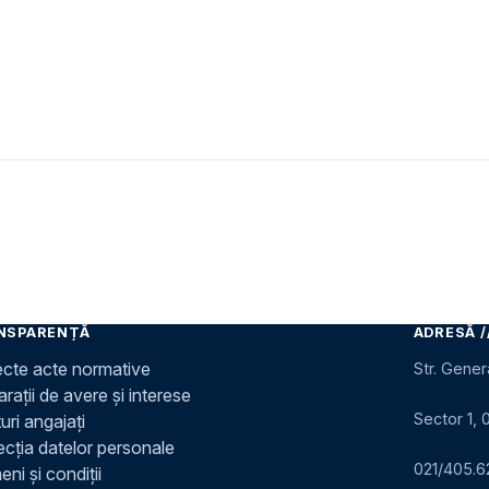
NSPARENȚĂ
ADRESĂ /
ecte acte normative
Str. Gener
rații de avere și interese
Sector 1, 
uri angajați
ecția datelor personale
021/405.6
ni și condiții