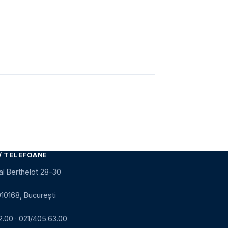
/ TELEFOANE
al Berthelot 28–30
010168, București
2.00
·
021/405.63.00