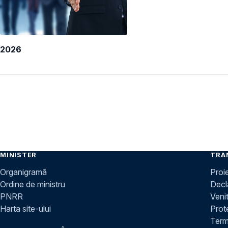
2026
MINISTER
TRA
Organigramă
Proi
Ordine de ministru
Decla
PNRR
Venit
Harta site-ului
Prot
Terme