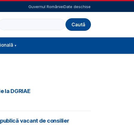
Guvernul României
Date deschise
Caută
ională
ie la DGRIAE
publică vacant de consilier