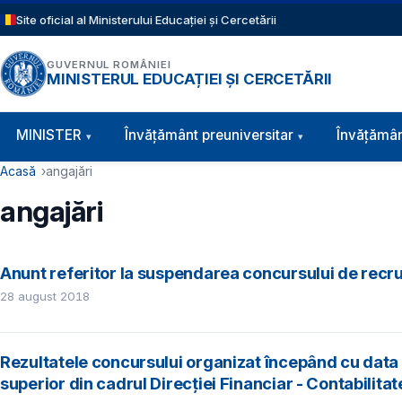
Sari la conținutul principal
Site oficial al Ministerului Educației și Cercetării
GUVERNUL ROMÂNIEI
MINISTERUL EDUCAȚIEI ȘI CERCETĂRII
Navigație principală
MINISTER
Învăţământ preuniversitar
Învățămân
Cale de navigare
Acasă
angajări
angajări
Anunt referitor la suspendarea concursului de recru
28 august 2018
Rezultatele concursului organizat începând cu data 
superior din cadrul Direcției Financiar - Contabilitat