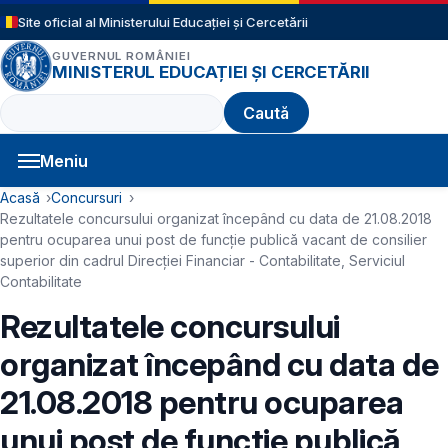
Sari la conținutul principal
Site oficial al Ministerului Educației și Cercetării
GUVERNUL ROMÂNIEI
MINISTERUL EDUCAȚIEI ȘI CERCETĂRII
Caută
Meniu
Navigație principală
Cale de navigare
Acasă
Concursuri
Rezultatele concursului organizat începând cu data de 21.08.2018
pentru ocuparea unui post de funcție publică vacant de consilier
superior din cadrul Direcției Financiar - Contabilitate, Serviciul
Contabilitate
Rezultatele concursului
organizat începând cu data de
21.08.2018 pentru ocuparea
unui post de funcție publică