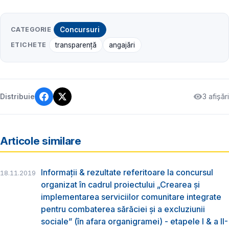
CATEGORIE
Concursuri
ETICHETE
transparenţă
angajări
3 afișări
Distribuie
Articole similare
Informații & rezultate referitoare la concursul
18.11.2019
organizat în cadrul proiectului „Crearea și
implementarea serviciilor comunitare integrate
pentru combaterea sărăciei și a excluziunii
sociale” (în afara organigramei) - etapele I & a II-