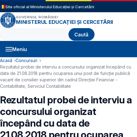
Sari la conținutul principal
Site oficial al Ministerului Educației și Cercetării
GUVERNUL ROMÂNIEI
MINISTERUL EDUCAȚIEI ȘI CERCETĂRII
Caută
Meniu
Navigație principală
Cale de navigare
Acasă
Concursuri
Rezultatul probei de interviu a concursului organizat începând cu
data de 21.08.2018 pentru ocuparea unui post de funcție publică
vacant de consilier superior din cadrul Direcției Financiar -
Contabilitate, Serviciul Contabilitate
Rezultatul probei de interviu a
concursului organizat
începând cu data de
21.08.2018 pentru ocuparea