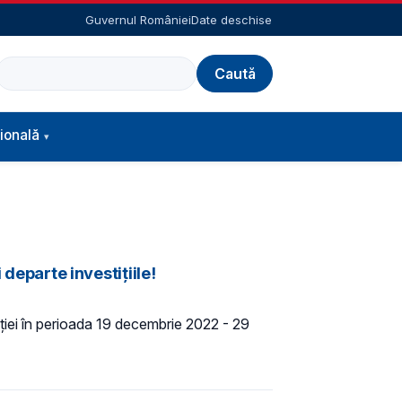
Guvernul României
Date deschise
Caută
ională
departe investițiile!
ației în perioada 19 decembrie 2022 - 29