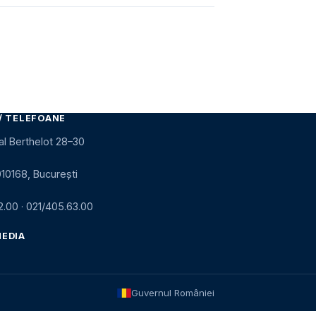
/ TELEFOANE
al Berthelot 28–30
010168, București
2.00
·
021/405.63.00
MEDIA
Guvernul României