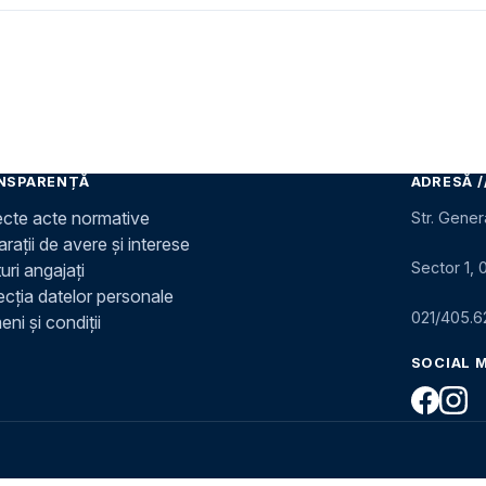
NSPARENȚĂ
ADRESĂ /
ecte acte normative
Str. Gener
rații de avere și interese
Sector 1, 
uri angajați
ecția datelor personale
021/405.6
ni și condiții
SOCIAL 