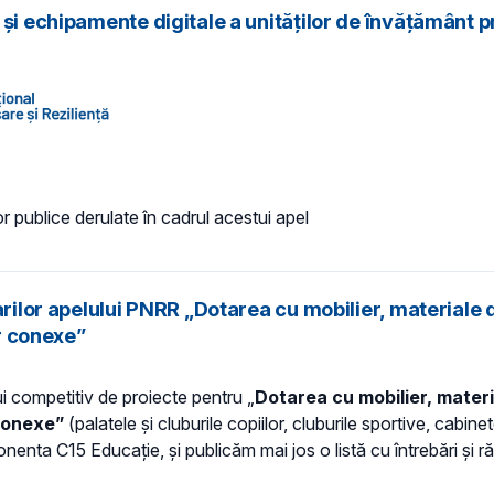
și echipamente digitale a unităților de învățământ p
or publice derulate în cadrul acestui apel
arilor apelului PNRR „Dotarea cu mobilier, materiale 
or conexe”
lui competitiv de proiecte pentru „
Dotarea cu mobilier, materi
 conexe”
(palatele și cluburile copiilor, cluburile sportive, cabi
enta C15 Educație, și publicăm mai jos o listă cu întrebări și r