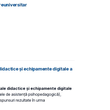
reuniversitar
didactice și echipamente digitale a
ale didactice și echipamente digitale
netele de asistență psihopedagogică),
ăspunsuri rezultate în urma