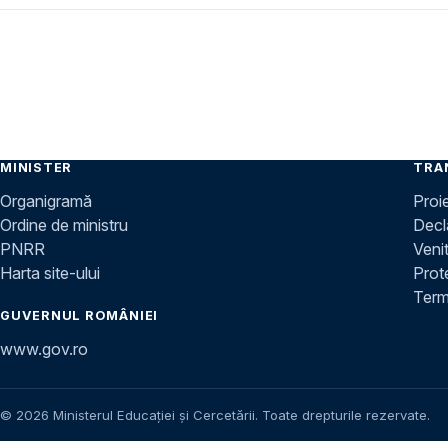
MINISTER
TRA
Organigramă
Proi
Ordine de ministru
Decla
PNRR
Venit
Harta site-ului
Prot
Terme
GUVERNUL ROMÂNIEI
www.gov.ro
© 2026 Ministerul Educației și Cercetării. Toate drepturile rezervate.