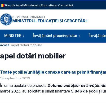
Sari la conținutul principal
Site oficial al Ministerului Educației și Cercetării
GUVERNUL ROMÂNIEI
MINISTERUL EDUCAȚIEI ȘI CERCETĂRII
Navigație principală
MINISTER
Învăţământ preuniversitar
Învățămân
Cale de navigare
Acasă
apel dotări mobilier
apel dotări mobilier
Toate școlile/unitățile conexe care au primit finanțar
14 septembrie 2023
În urma apelului de proiecte
Dotarea unităților de învățământ
martie 2023, au solicitat și primit finanțare
5.846 de școli și 