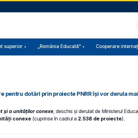
t superior
„România Educată”
Cooperare internaț
e pentru dotări prin proiecte PNRR își vor derula mai 
 și a unităților conexe
, deschis și derulat de Ministerul Educ
unități conexe
(cuprinse în cadrul a
2.538 de proiecte
).