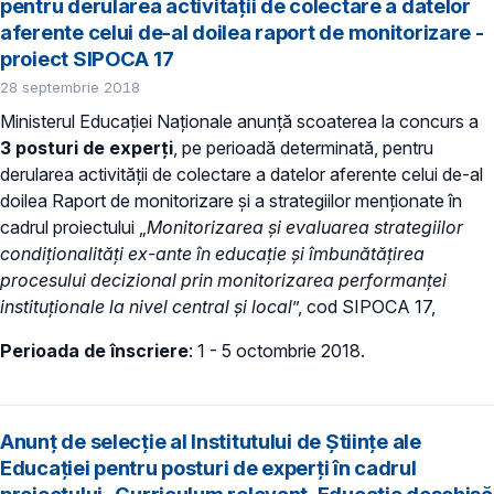
pentru derularea activității de colectare a datelor
aferente celui de-al doilea raport de monitorizare -
proiect SIPOCA 17
28 septembrie 2018
Ministerul Educației Naționale anunță scoaterea la concurs a
3 posturi de experți
, pe perioadă determinată, pentru
derularea activității de colectare a datelor aferente celui de-al
doilea Raport de monitorizare și a strategiilor menționate în
cadrul proiectului „
Monitorizarea și evaluarea strategiilor
condiționalități ex-ante în educație și îmbunătățirea
procesului decizional prin monitorizarea performanței
instituționale la nivel central și local
”, cod SIPOCA 17,
Perioada de înscriere
: 1 - 5 octombrie 2018.
Anunț de selecție al Institutului de Științe ale
Educației pentru posturi de experți în cadrul