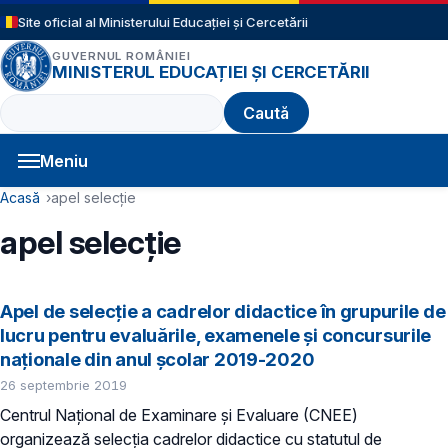
Sari la conținutul principal
Site oficial al Ministerului Educației și Cercetării
GUVERNUL ROMÂNIEI
MINISTERUL EDUCAȚIEI ȘI CERCETĂRII
Caută
Meniu
Navigație principală
Cale de navigare
Acasă
apel selecție
apel selecție
Apel de selecţie a cadrelor didactice în grupurile de
lucru pentru evaluările, examenele şi concursurile
naţionale din anul şcolar 2019-2020
26 septembrie 2019
Centrul Naţional de Examinare şi Evaluare (CNEE)
organizează selecţia cadrelor didactice cu statutul de