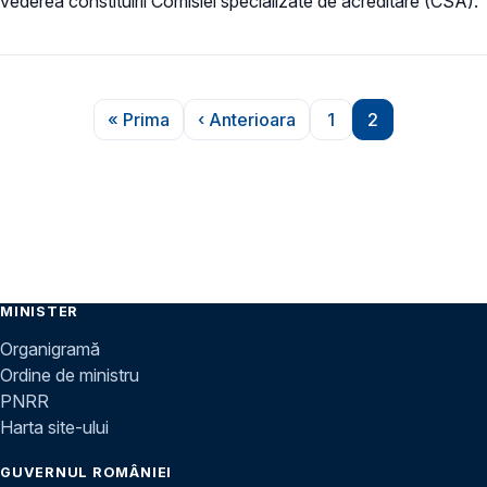
vederea constituirii Comisiei specializate de acreditare (CSA).
Paginare
« Prima
‹ Anterioara
1
2
Prima pagină
Pagina anterioară
Pagina
Pagina
MINISTER
Organigramă
Ordine de ministru
PNRR
Harta site-ului
GUVERNUL ROMÂNIEI