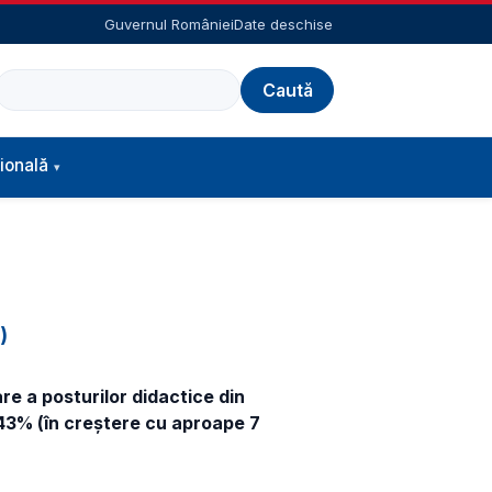
Guvernul României
Date deschise
Caută
ională
)
re a posturilor didactice din
,43% (în creştere cu aproape 7