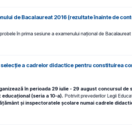
lui de Bacalaureat 2016 (rezultate înainte de conte
t probele în prima sesiune a examenului naţional de Bacalaure
elecţie a cadrelor didactice pentru constituirea corp
organizează în perioada 29 iulie - 29 august concursul de 
 educaţional (seria a 10-a).
Potrivit prevederilor Legii Educa
nvăţământ şi inspectoratele şcolare numai cadrele didact