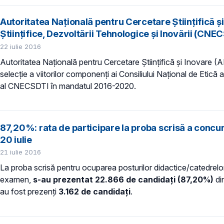
Autoritatea Naţională pentru Cercetare Ştiinţifică şi
Ştiinţifice, Dezvoltării Tehnologice şi Inovării (CNE
22 iulie 2016
Autoritatea Naţională pentru Cercetare Ştiinţifică şi Inovare (A
selecţie a viitorilor componenţi ai Consiliului Naţional de Etică
al CNECSDTI în mandatul 2016-2020.
87,20%: rata de participare la proba scrisă a concu
20 iulie
21 iulie 2016
La proba scrisă pentru ocuparea posturilor didactice/catedrelor
examen,
s-au prezentat 22.866 de candidaţi (87,20%)
din
au fost prezenţi
3.162 de candidaţi
.