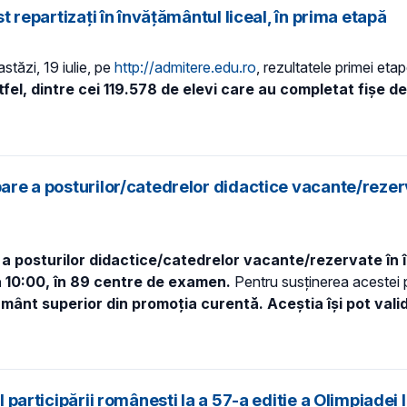
st repartizaţi în învăţământul liceal, în prima etapă
astăzi, 19 iulie, pe
http://admitere.edu.ro
, rezultatele primei eta
fel, dintre cei 119.578 de elevi care au completat fişe de
upare a posturilor/catedrelor didactice vacante/reze
a posturilor didactice/catedrelor vacante/rezervate în 
a 10:00, în 89 centre de examen.
Pentru susţinerea acestei 
mânt superior din promoţia curentă. Aceştia îşi pot valid
ul participării româneşti la a 57-a ediţie a Olimpiade