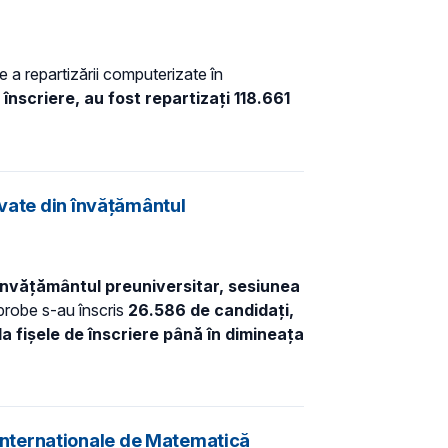
pe a repartizării computerizate în
 înscriere, au fost repartizaţi
118.661
rvate din învăţământul
învăţământul preuniversitar, sesiunea
probe s-au înscris
26.586 de candidaţi,
a fişele de înscriere până în dimineaţa
i Internaţionale de Matematică