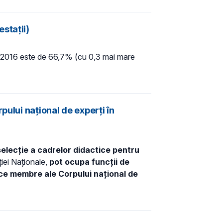
staţii)
at 2016 este de 66,7% (cu 0,3 mai mare
ului naţional de experţi în
selecţie a cadrelor didactice pentru
ţiei Naţionale,
pot ocupa funcţii de
ice membre ale Corpului naţional de