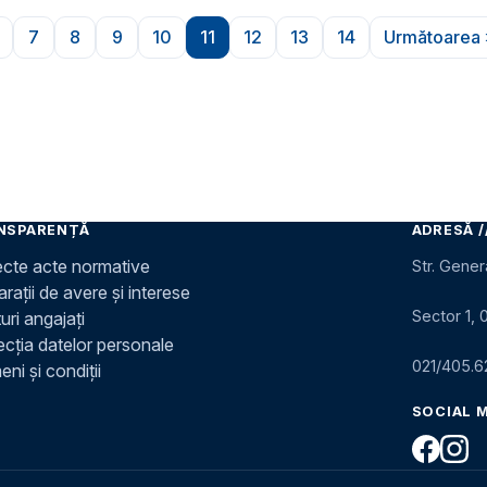
7
8
9
10
11
12
13
14
Următoarea 
oară
Pagina
Pagina
Pagina
Pagina
Pagina
Pagina
Pagina
Pagina
Pagina
Pagin
NSPARENȚĂ
ADRESĂ /
ecte acte normative
Str. Gener
rații de avere și interese
Sector 1, 
uri angajați
ecția datelor personale
021/405.6
ni și condiții
SOCIAL 