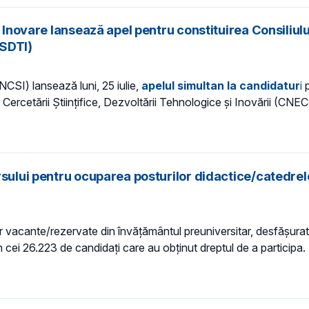
 Inovare lansează apel pentru constituirea Consiliulu
CSDTI)
NCSI) lansează luni, 25 iulie,
apelul simultan la candidatur
i
p
 a Cercetării Ştiinţifice, Dezvoltării Tehnologice şi Inovării (C
rsului pentru ocuparea posturilor didactice/catedre
 vacante/rezervate din învăţământul preuniversitar, desfăşurată 
 cei 26.223 de candidaţi care au obţinut dreptul de a participa.