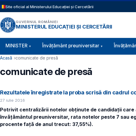
Sari la conținutul principal
Site oficial al Ministerului Educației și Cercetării
GUVERNUL ROMÂNIEI
MINISTERUL EDUCAȚIEI ȘI CERCETĂRII
Navigație principală
MINISTER
Învăţământ preuniversitar
Învățămân
Cale de navigare
Acasă
comunicate de presă
comunicate de presă
Rezultatele înregistrate la proba scrisă din cadrul co
27 iulie 2016
Potrivit centralizării notelor obţinute de candidaţii car
învăţământul preuniversitar, rata notelor peste 7 sau e
procente faţă de anul trecut: 37,55%).