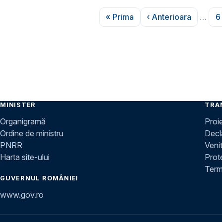
Paginare
« Prima
‹ Anterioara
…
6
Prima pagină
Pagina anteri
MINISTER
TRA
Organigramă
Proi
Ordine de ministru
Decla
PNRR
Venit
Harta site-ului
Prot
Terme
GUVERNUL ROMÂNIEI
www.gov.ro