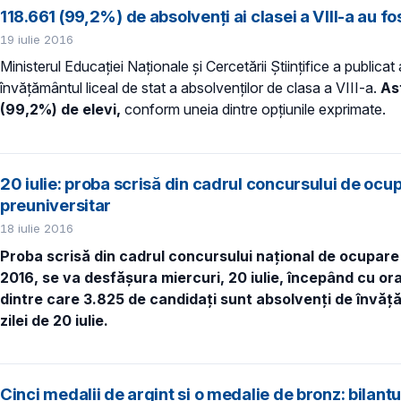
118.661 (99,2%) de absolvenţi ai clasei a VIII-a au fo
19 iulie 2016
Ministerul Educaţiei Naţionale şi Cercetării Ştiinţifice a publicat 
învăţământul liceal de stat a absolvenţilor de clasa a VIII-a.
Ast
(99,2%) de elevi,
conform uneia dintre opţiunile exprimate.
20 iulie: proba scrisă din cadrul concursului de oc
preuniversitar
18 iulie 2016
Proba scrisă din cadrul concursului na
ţional
de ocupare 
2016, se va desfăşura miercuri, 20 iulie, începând cu or
dintre care 3.825 de candidaţi sunt absolvenţi de învăţă
zilei de 20 iulie.
Cinci medalii de argint şi o medalie de bronz: bilanţ