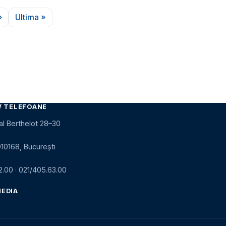
›
Ultima »
a următoare
Ultima pagină
/ TELEFOANE
al Berthelot 28–30
010168, București
2.00
·
021/405.63.00
MEDIA