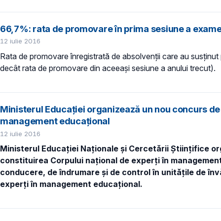
66,7%: rata de promovare în prima sesiune a examenu
12 iulie 2016
Rata de promovare înregistrată de absolvenţii care au susţinu
decât rata de promovare din aceeaşi sesiune a anului trecut).
Ministerul Educaţiei organizează un nou concurs de s
management educaţional
12 iulie 2016
Ministerul Educaţiei Naţionale şi Cercetării Ştiinţifice 
constituirea Corpului naţional de experţi în management
conducere, de îndrumare şi de control în unităţile de î
experţi în management educaţional.