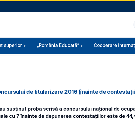
t superior
„România Educată”
Cooperare internaț
ncursului de titularizare 2016 (înainte de contestaţii
e au susţinut proba scrisă a concursului naţional de ocupa
gale cu 7 înainte de depunerea contestaţiilor este de 44