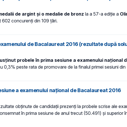
medalii de argint şi o medalie de bronz
la a 57-a ediţie a
Oli
t 602 concurenţi din 109 ţări.
examenului de Bacalaureat 2016 (rezultate după solu
usţinut probele în prima sesiune a examenului naţional 
u 0,3% peste rata de promovare de la finalul primei sesiuni din 
 sesiune a examenului naţional de Bacalaureat 2016
ultate obţinute de candidaţii prezenţi la probele scrise ale ex
 consemnat în prima sesiune de anul trecut (50.491) şi superior în