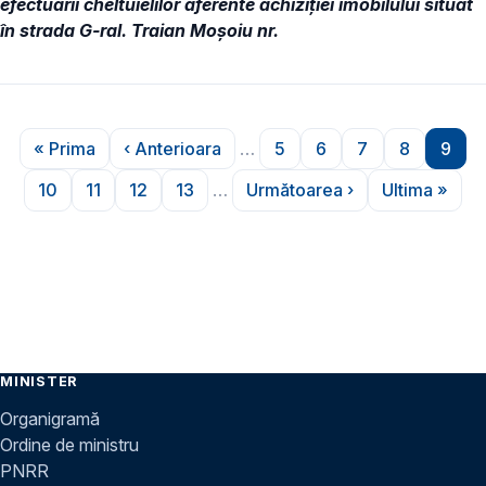
efectuării cheltuielilor aferente achiziției imobilului situat
în strada G-ral. Traian Moșoiu nr.
Paginare
« Prima
‹ Anterioara
…
5
6
7
8
9
Prima pagină
Pagina anterioară
Pagina
Pagina
Pagina
Pagina
Pagi
10
11
12
13
…
Următoarea ›
Ultima »
Pagina
Pagina
Pagina
Pagina
Pagina următoare
Ultima p
MINISTER
Organigramă
Ordine de ministru
PNRR