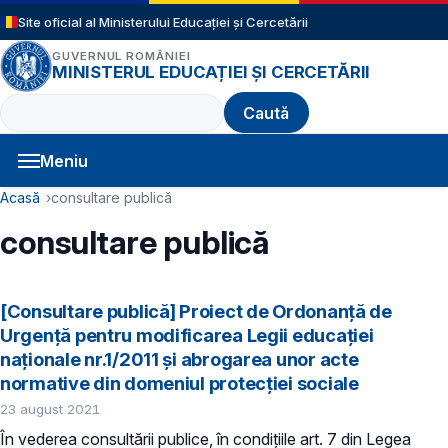
Sari la conținutul principal
Site oficial al Ministerului Educației și Cercetării
GUVERNUL ROMÂNIEI
MINISTERUL EDUCAȚIEI ȘI CERCETĂRII
Caută
Meniu
Navigație principală
Cale de navigare
Acasă
consultare publică
consultare publică
[Consultare publică] Proiect de Ordonanță de
Urgență pentru modificarea Legii educației
naționale nr.1/2011 și abrogarea unor acte
normative din domeniul protecției sociale
23 august 2021
În vederea consultării publice, în condiţiile art. 7 din Legea