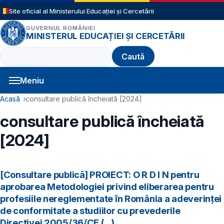
Sari la conținutul principal
Site oficial al Ministerului Educației și Cercetării
GUVERNUL ROMÂNIEI
MINISTERUL EDUCAȚIEI ȘI CERCETĂRII
Caută
Meniu
Navigație principală
Cale de navigare
Acasă
consultare publică încheiată [2024]
consultare publică încheiată
[2024]
[Consultare publică] PROIECT: O R D I N pentru
aprobarea Metodologiei privind eliberarea pentru
profesiile nereglementate în România a adeverinţei
de conformitate a studiilor cu prevederile
Directivei 2005/36/CE (...)