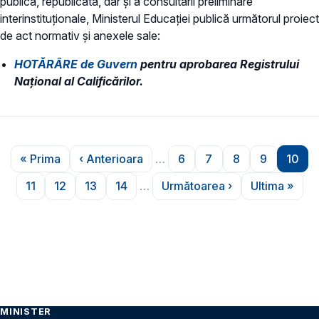
publică, republicată, dar și a consultării preliminare
interinstituționale, Ministerul Educaţiei publică următorul proiect
de act normativ și anexele sale:
HOTĂRÂRE de Guvern
pentru aprobarea Registrului
Național al Calificărilor.
Paginare
« Prima
‹ Anterioara
…
6
7
8
9
10
Prima pagină
Pagina anterioară
Pagina
Pagina
Pagina
Pagina
Pagi
11
12
13
14
…
Următoarea ›
Ultima »
Pagina
Pagina
Pagina
Pagina
Pagina următoare
Ultima p
MINISTER