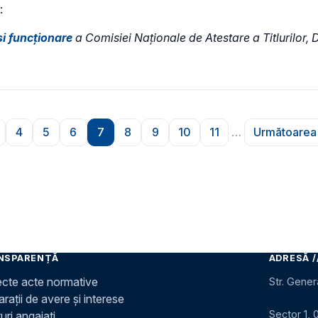
:
i funcţionare
a Comisiei Naţionale de Atestare a Titlurilor, 
4
5
6
7
8
9
10
11
…
Următoarea 
ară
agina
Pagina
Pagina
Pagina
Pagina
Pagina
Pagina
Pagina
Pagina
Pagin
NSPARENȚĂ
ADRESĂ /
ecte acte normative
Str. Gener
rații de avere și interese
Sector 1, 
uri angajați