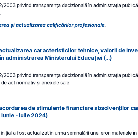
 52/2003 privind transparenţa decizională în administraţia publică,
:
ea și actualizarea calificărilor profesionale
.
actualizarea caracteristicilor tehnice, valorii de inv
 în administrarea Ministerului Educației (...)
 52/2003 privind transparenţa decizională în administraţia publică,
t de act normativ și anexele sale:
d acordarea de stimulente financiare absolvenților ca
unie - iulie 2024)
inițial a fost actualizat în urma semnalării unei erori materiale 