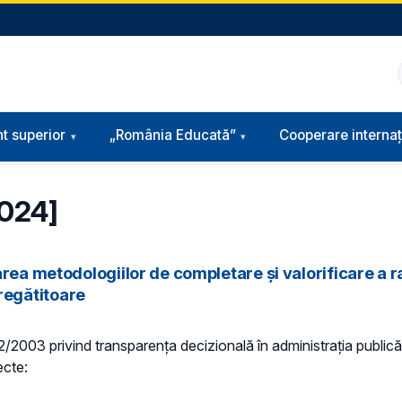
t superior
„România Educată”
Cooperare internaț
2024]
area metodologiilor de completare şi valorificare a 
 pregătitoare
 52/2003 privind transparenţa decizională în administraţia publică,
ecte: