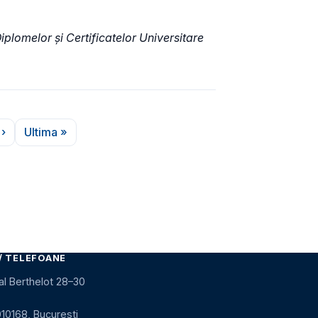
Diplomelor şi Certificatelor Universitare
›
Ultima »
a următoare
Ultima pagină
/ TELEFOANE
al Berthelot 28–30
010168, București