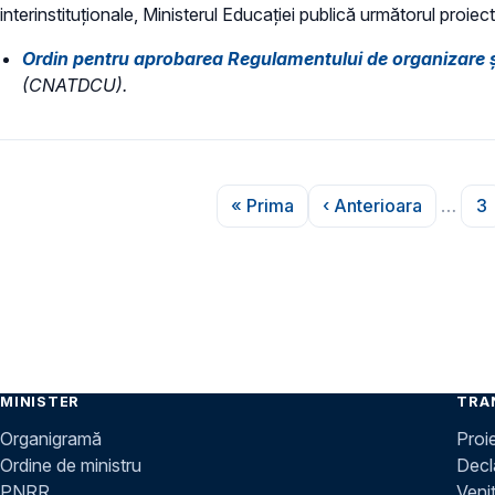
interinstituționale, Ministerul Educaţiei publică următorul proiect
Ordin pentru aprobarea Regulamentului de organizare ş
(CNATDCU).
Paginare
« Prima
‹ Anterioara
…
3
Prima pagină
Pagina anterio
P
MINISTER
TRA
Organigramă
Proi
Ordine de ministru
Decla
PNRR
Venit