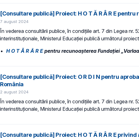
[Consultare publică] Proiect: H O T Ă R Â R E pentru 
7 august 2024
În vederea consultării publice, în condiţiile art. 7 din Legea nr.
interinstituționale, Ministerul Educaţiei publică următorul proiec
H O T Ă R Â R E
pentru recunoaşterea Fundației „Varlaam 
[Consultare publică] Proiect: O R D I N pentru aprobar
România
2 august 2024
În vederea consultării publice, în condiţiile art. 7 din Legea nr.
interinstituționale, Ministerul Educaţiei publică următorul proiect
[Consultare publică] Proiect: H O T Ă R Â R E privind a