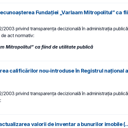
recunoaşterea Fundației „Varlaam Mitropolitul” ca fii
 52/2003 privind transparenţa decizională în administraţia publică,
t de act normativ:
Mitropolitul” ca fiind de utilitate publică
ea calificărilor nou-introduse în Registrul naţional al
 52/2003 privind transparenţa decizională în administraţia publică,
:
ctualizarea valorii de inventar a bunurilor imobile (..