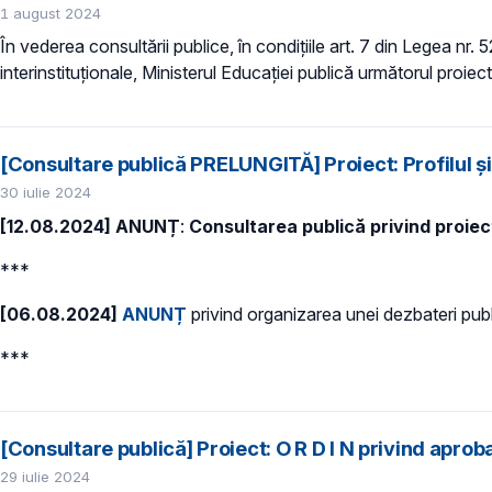
1 august 2024
În vederea consultării publice, în condiţiile art. 7 din Legea nr.
interinstituționale, Ministerul Educaţiei publică următorul proiect
[Consultare publică PRELUNGITĂ] Proiect: Profilul ș
30 iulie 2024
[12.08.2024] ANUNȚ
:
Consultarea publică privind proiect
***
[06.08.2024]
ANUNȚ
privind organizarea unei dezbateri publ
***
[Consultare publică] Proiect: O R D I N privind apro
29 iulie 2024