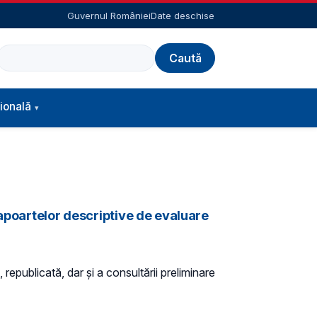
Guvernul României
Date deschise
Caută
ională
rapoartelor descriptive de evaluare
 republicată, dar și a consultării preliminare