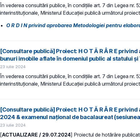
În vederea consultării publice, în condiţiile art. 7 din Legea nr.
interinstituționale, Ministerul Educaţiei publică următorul proiect
O R D I N privind aprobarea Metodologiei pentru elaborar
[Consultare publică] Proiect: H O T Ă R Â R E privind 
bunuri imobile aflate în domeniul public al statului și
23 iulie 2024
În vederea consultării publice, în condiţiile art. 7 din Legea nr.
interinstituționale, Ministerul Educaţiei publică următorul proiec
[Consultare publică] Proiect: H O T Ă R Â R E privin
2024 & examenul național de bacalaureat (sesiunea i
23 iulie 2024
[
ACTUALIZARE / 29.07.2024
] Proiectul de hotărâre publicat 