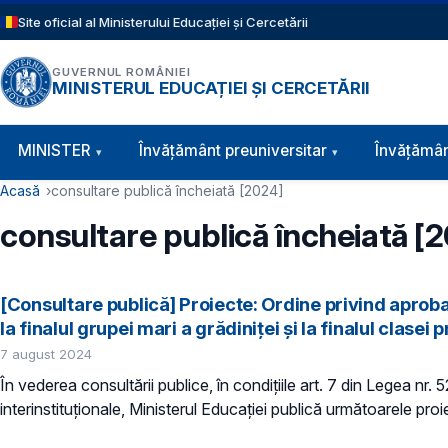
Sari la conținutul principal
Site oficial al Ministerului Educației și Cercetării
GUVERNUL ROMÂNIEI
MINISTERUL EDUCAȚIEI ȘI CERCETĂRII
Navigație principală
MINISTER
Învăţământ preuniversitar
Învățămân
Cale de navigare
Acasă
consultare publică încheiată [2024]
consultare publică încheiată [
[Consultare publică] Proiecte: Ordine privind aprob
la finalul grupei mari a grădiniței și la finalul clasei
7 august 2024
În vederea consultării publice, în condiţiile art. 7 din Legea nr.
interinstituționale, Ministerul Educaţiei publică următoarele proi