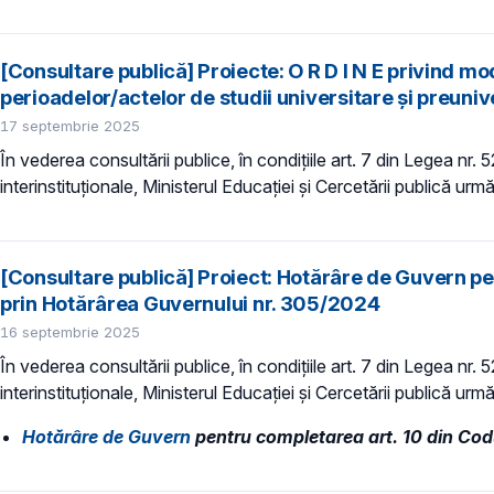
[Consultare publică] Proiecte: O R D I N E privind m
perioadelor/actelor de studii universitare și preuniver
17 septembrie 2025
În vederea consultării publice, în condiţiile art. 7 din Legea nr.
interinstituționale, Ministerul Educaţiei și Cercetării publică urm
[Consultare publică] Proiect: Hotărâre de Guvern pen
prin Hotărârea Guvernului nr. 305/2024
16 septembrie 2025
În vederea consultării publice, în condiţiile art. 7 din Legea nr.
interinstituționale, Ministerul Educaţiei și Cercetării publică urmă
Hotărâre de Guvern
pentru completarea art. 10 din Codu