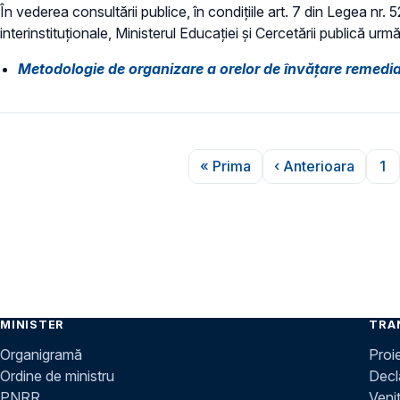
În vederea consultării publice, în condiţiile art. 7 din Legea nr.
interinstituționale, Ministerul Educaţiei și Cercetării publică urmă
Metodologie de organizare a orelor de învăţare remedi
Paginare
« Prima
‹ Anterioara
1
Prima pagină
Pagina anter
Pa
MINISTER
TRA
Organigramă
Proi
Ordine de ministru
Decla
PNRR
Venit