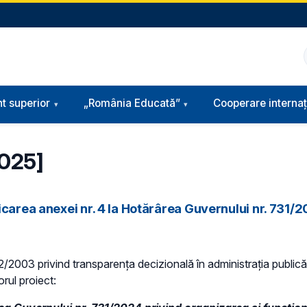
t superior
„România Educată”
Cooperare internaț
2025]
carea anexei nr. 4 la Hotărârea Guvernului nr. 731/2
 52/2003 privind transparenţa decizională în administraţia publică,
orul proiect: