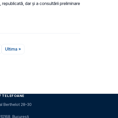
 republicată, dar și a consultării preliminare
Ultima »
 următoare
Ultima pagină
/ TELEFOANE
al Berthelot 28–30
010168, București