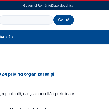
Guvernul României
Date deschise
Caută
ională
024 privind organizarea şi
 republicată, dar și a consultării preliminare