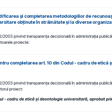
odificarea și completarea metodologiilor de recunoaș
sitare obținute în străinătate și la diverse organizați
 52/2003 privind transparenţa decizională în administraţia publică,
ătoarele proiecte:
tru completarea art. 10 din Codul - cadru de etică ş
 52/2003 privind transparenţa decizională în administraţia publică,
torul proiect:
l - cadru de etică şi deontologie universitară, aprobat p