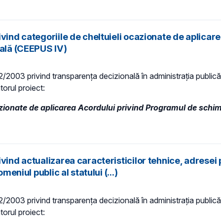
ivind categoriile de cheltuieli ocazionate de aplica
rală (CEEPUS IV)
 52/2003 privind transparenţa decizională în administraţia publică,
torul proiect:
azionate de aplicarea Acordului privind Programul de schimb
ind actualizarea caracteristicilor tehnice, adresei po
eniul public al statului (...)
 52/2003 privind transparenţa decizională în administraţia publică,
torul proiect: