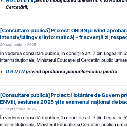
H o t ă r â r e
pentru modificarea anexei nr. 4 la Hotărâr
Cercetării;
[Consultare publică] Proiect: ORDIN privind aprobare
intensiv/bilingv și informatică) - frecvență zi, resp
30 septembrie 2025
În vederea consultării publice, în condiţiile art. 7 din Legea nr.
interinstituționale, Ministerul Educaţiei și Cercetării public următ
O R D I N
privind aprobarea planurilor-cadru pentru:
[Consultare publică] Proiect: Hotărâre de Guvern pr
ENVIII, sesiunea 2025 și la examenul național de ba
25 septembrie 2025
În vederea consultării publice, în condiţiile art. 7 din Legea nr.
interinstituționale, Ministerul Educaţiei și Cercetării publică urmă