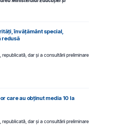
area Ministerului Educaţiei și
ități, învățământ special,
ă redusă
 republicată, dar și a consultării preliminare
or care au obținut media 10 la
 republicată, dar și a consultării preliminare