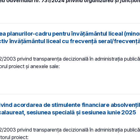
ea Guvernului nr. 731/2024 privind organizarea şi funcţion
a planurilor-cadru pentru învățământul liceal (minor
ectiv învățământul liceal cu frecvență seral/frecvenț
 52/2003 privind transparenţa decizională în administraţia publică,
orul proiect și anexele sale:
ivind acordarea de stimulente financiare absolvențil
calaureat, sesiunea specială și sesiunea iunie 2025
 52/2003 privind transparenţa decizională în administraţia publică,
torul proiect: