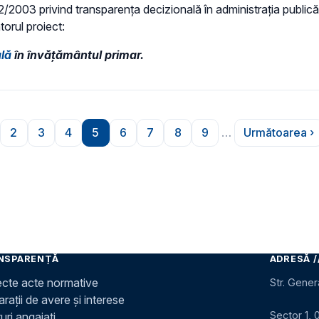
 52/2003 privind transparenţa decizională în administraţia publică,
torul proiect:
ală
în învățământul primar.
2
3
4
5
6
7
8
9
…
Următoarea ›
ioară
gina
Pagina
Pagina
Pagina
Pagina
Pagina
Pagina
Pagina
Pagina
Pagina
NSPARENȚĂ
ADRESĂ /
ecte acte normative
Str. Gener
rații de avere și interese
Sector 1, 
uri angajați