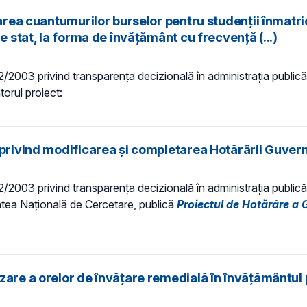
barea cuantumurilor burselor pentru studenții înmatri
e stat, la forma de învățământ cu frecvență (...)
 52/2003 privind transparenţa decizională în administraţia publică,
torul proiect:
privind modificarea și completarea Hotărârii Guvernu
 52/2003 privind transparenţa decizională în administraţia publică,
ritatea Națională de Cercetare, publică
Proiectul de Hotărâre a 
zare a orelor de învăţare remedială în învățământul