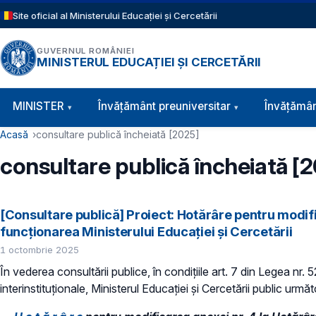
Sari la conținutul principal
Site oficial al Ministerului Educației și Cercetării
GUVERNUL ROMÂNIEI
MINISTERUL EDUCAȚIEI ȘI CERCETĂRII
Navigație principală
MINISTER
Învăţământ preuniversitar
Învățămân
Cale de navigare
Acasă
consultare publică încheiată [2025]
consultare publică încheiată [
[Consultare publică] Proiect: Hotărâre pentru modifi
funcţionarea Ministerului Educaţiei și Cercetării
1 octombrie 2025
În vederea consultării publice, în condiţiile art. 7 din Legea nr.
interinstituționale, Ministerul Educaţiei și Cercetării public următ