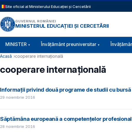
Sari la conținutul principal
Site oficial al Ministerului Educației și Cercetării
GUVERNUL ROMÂNIEI
MINISTERUL EDUCAȚIEI ȘI CERCETĂRII
Navigație principală
MINISTER
Învăţământ preuniversitar
Învățămân
Cale de navigare
Acasă
cooperare internațională
cooperare internațională
Informaţii privind două programe de studii cu bursă 
29 noiembrie 2016
Săptămâna europeană a competențelor profesionale 
28 noiembrie 2016