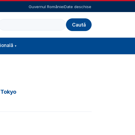
Guvernul României
Date deschise
Caută
ională
n Tokyo