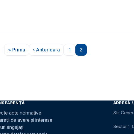
« Prima
‹ Anterioara
1
2
Prima pagină
Pagina anterioară
Pagina
Pagina
NSPARENȚĂ
ADRESĂ /
ecte acte normative
Str. Gener
rații de avere și interese
Sector 1, 
uri angajați