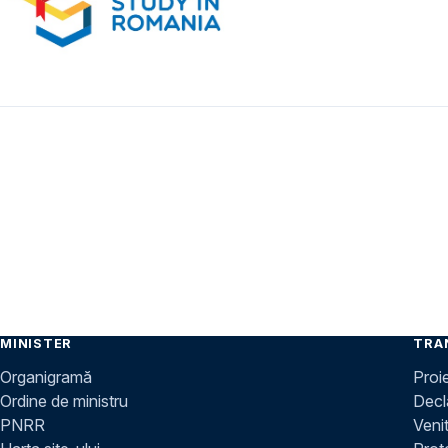
Paginare
MINISTER
TRA
Organigramă
Proi
Ordine de ministru
Decla
PNRR
Venit