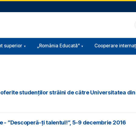
t superior
„România Educată”
Cooperare internaț
oferite studenţilor străini de către Universitatea di
- ”Descoperă-ți talentul!”, 5-9 decembrie 2016