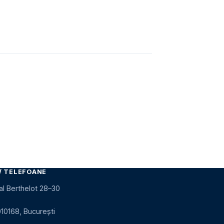
/ TELEFOANE
al Berthelot 28–30
010168, București