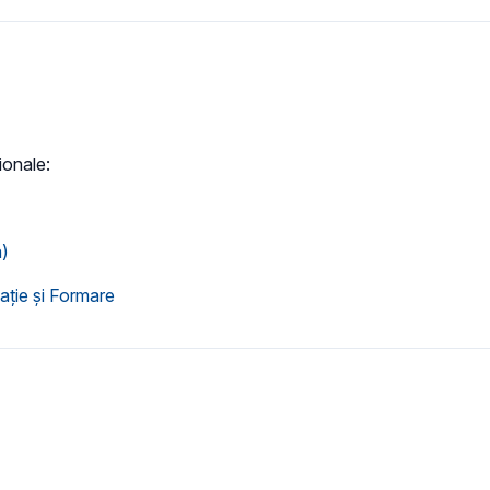
ionale:
ă)
ație și Formare