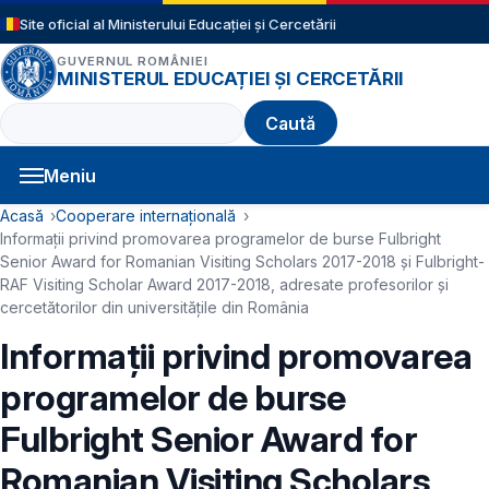
Sari la conținutul principal
Site oficial al Ministerului Educației și Cercetării
GUVERNUL ROMÂNIEI
MINISTERUL EDUCAȚIEI ȘI CERCETĂRII
Caută
Meniu
Navigație principală
Cale de navigare
Acasă
Cooperare internațională
Informaţii privind promovarea programelor de burse Fulbright
Senior Award for Romanian Visiting Scholars 2017-2018 și Fulbright-
RAF Visiting Scholar Award 2017-2018, adresate profesorilor și
cercetătorilor din universitățile din România
Informaţii privind promovarea
programelor de burse
Fulbright Senior Award for
Romanian Visiting Scholars