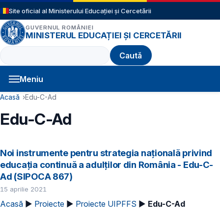
Sari la conținutul principal
Site oficial al Ministerului Educației și Cercetării
GUVERNUL ROMÂNIEI
MINISTERUL EDUCAȚIEI ȘI CERCETĂRII
Caută
Meniu
Navigație principală
Cale de navigare
Acasă
Edu-C-Ad
Edu-C-Ad
Noi instrumente pentru strategia națională privind
educația continuă a adulților din România - Edu-C-
Ad (SIPOCA 867)
15 aprilie 2021
Acasă
►
Proiecte
►
Proiecte UIPFFS
►
Edu-C-Ad