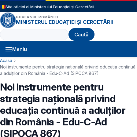
Sari la conținutul principal
Site oficial al Ministerului Educației și Cercetării
GUVERNUL ROMÂNIEI
MINISTERUL EDUCAȚIEI ȘI CERCETĂRII
Caută
Meniu
Navigație principală
Cale de navigare
Acasă
Noi instrumente pentru strategia națională privind educația continuă
a adulților din România - Edu-C-Ad (SIPOCA 867)
Noi instrumente pentru
strategia națională privind
educația continuă a adulților
din România - Edu-C-Ad
(SIPOCA 867)