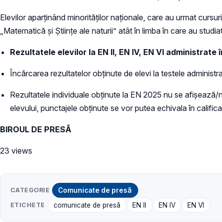
Elevilor aparţinând minorităţilor naţionale, care au urmat cursur
„Matematică şi Ştiinţe ale naturii” atât în limba în care au studia
Rezultatele elevilor la EN II, EN IV, EN VI administrat
Încărcarea rezultatelor obţinute de elevi la testele administra
Rezultatele individuale obținute la EN 2025 nu se afișează/nu 
elevului, punctajele obținute se vor putea echivala în calificat
BIROUL DE PRESĂ
23 views
CATEGORIE
Comunicate de presă
ETICHETE
comunicate de presă
EN II
EN IV
EN VI