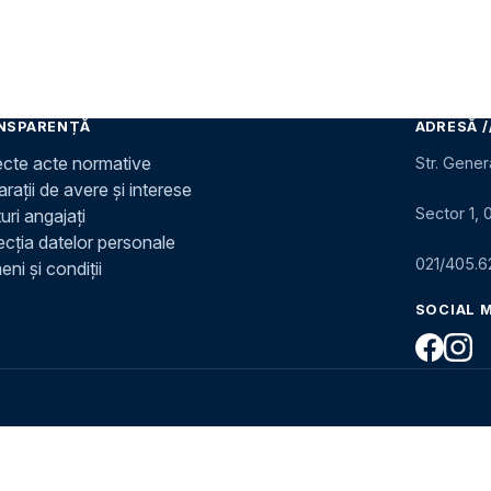
NSPARENȚĂ
ADRESĂ /
ecte acte normative
Str. Gener
rații de avere și interese
Sector 1, 
uri angajați
ecția datelor personale
021/405.6
ni și condiții
SOCIAL 