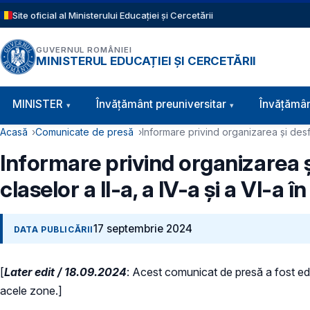
Sari la conținutul principal
Site oficial al Ministerului Educației și Cercetării
GUVERNUL ROMÂNIEI
MINISTERUL EDUCAȚIEI ȘI CERCETĂRII
Navigație principală
MINISTER
Învăţământ preuniversitar
Învățămân
Cale de navigare
Acasă
Comunicate de presă
Informare privind organizarea și desfă
Informare privind organizarea și
claselor a II-a, a IV-a și a VI-a
17 septembrie 2024
DATA PUBLICĂRII
[
Later edit / 18.09.2024
: Acest comunicat de presă a fost edita
acele zone.]