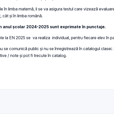
ile în limba maternă, li se va asigura testul care vizează evalua
t, cât şi în limba română.
e în anul școlar 2024-2025 sunt exprimate în punctaje.
te la EN 2025 se va realiza individual, pentru fiecare elev în par
se comunică public şi nu se înregistrează în catalogul clasei. Pr
ive / note și pot fi trecute în catalog.