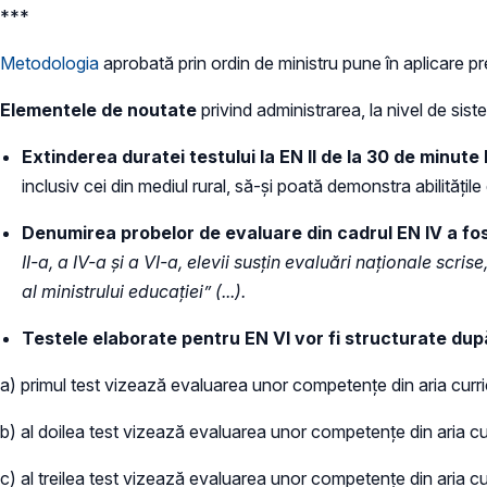
***
Metodologia
aprobată prin ordin de ministru pune în aplicare p
Elementele de noutate
privind administrarea, la nivel de sist
Extinderea duratei testului la EN II de la 30 de minute
inclusiv cei din mediul rural, să-și poată demonstra abilitățile
Denumirea probelor de evaluare din cadrul EN IV a fo
II-a, a IV-a și a VI-a, elevii susțin evaluări naționale scr
al ministrului educației
” (...).
Testele elaborate pentru EN VI vor fi structurate d
a) primul test vizează evaluarea unor competenţe din aria cur
b) al doilea test vizează evaluarea unor competențe din aria c
c) al treilea test vizează evaluarea unor competenţe din aria cur