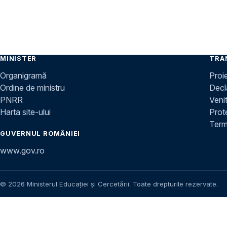
MINISTER
TRA
Organigramă
Proi
Ordine de ministru
Decla
PNRR
Venit
Harta site-ului
Prot
Terme
GUVERNUL ROMÂNIEI
www.gov.ro
© 2026 Ministerul Educației și Cercetării. Toate drepturile rezervate.