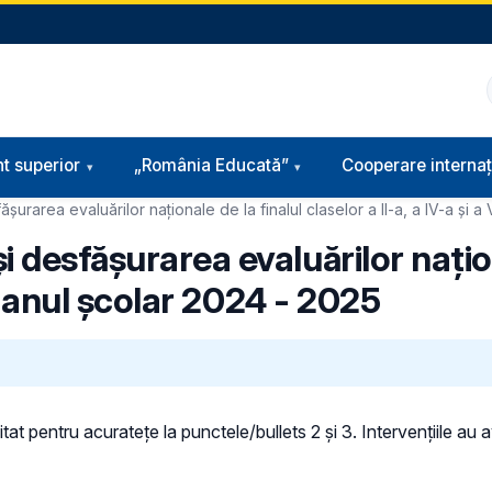
t superior
„România Educată”
Cooperare internaț
șurarea evaluărilor naționale de la finalul claselor a II-a, a IV-a și a
 desfășurarea evaluărilor națion
 în anul școlar 2024 - 2025
t pentru acuratețe la punctele/bullets 2 și 3. Intervențiile au avut