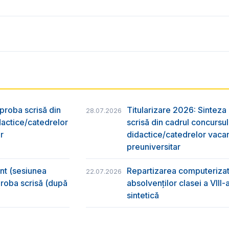
 proba scrisă din
Titularizare 2026: Sinteza r
28.07.2026
dactice/catedrelor
scrisă din cadrul concursu
r
didactice/catedrelor vaca
preuniversitar
ânt (sesiunea
Repartizarea computerizată
22.07.2026
 proba scrisă (după
absolvenţilor clasei a VIII
sintetică