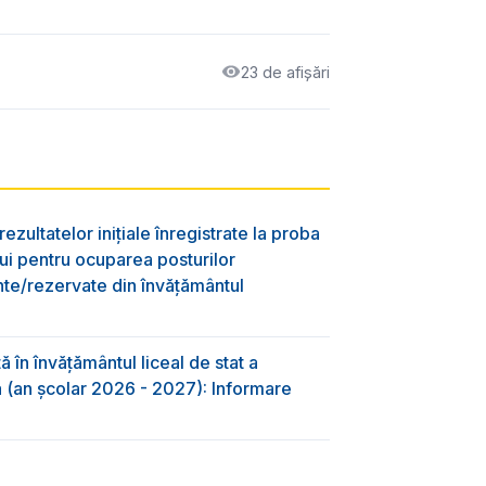
23 de afișări
ezultatelor inițiale înregistrate la proba
lui pentru ocuparea posturilor
nte/rezervate din învăţământul
 în învăţământul liceal de stat a
-a (an școlar 2026 - 2027): Informare