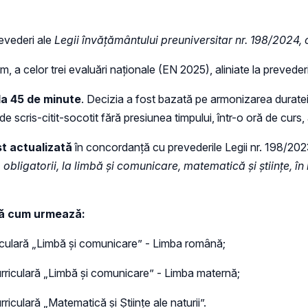
revederi ale
Legii învățământului preuniversitar nr. 198/2024, c
em, a celor trei evaluări naționale (EN 2025), aliniate la prevederil
 la 45 de minute
. Decizia a fost bazată pe armonizarea duratei te
 de scris-citit-socotit fără presiunea timpului, într-o oră de curs
st actualizată
în concordanță cu prevederile Legii nr. 198/2023 
ise, obligatorii, la limbă și comunicare, matematică și științe
upă cum urmează:
riculară „Limbă şi comunicare” - Limba română;
urriculară „Limbă și comunicare” - Limba maternă;
riculară „Matematică şi Ştiinţe ale naturii”.