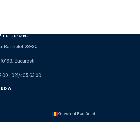
/ TELEFOANE
al Berthelot 28–30
010168, București
2.00
·
021/405.63.00
MEDIA
Guvernul României