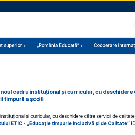
t superior
„România Educată”
Cooperare internaț
noul cadru instituțional și curricular, cu deschidere 
i timpurii a școlii
stituțional și curricular, cu deschidere către servicii de calitat
ului ETIC - „Educație timpurie Incluzivă și de Calitate”
ID