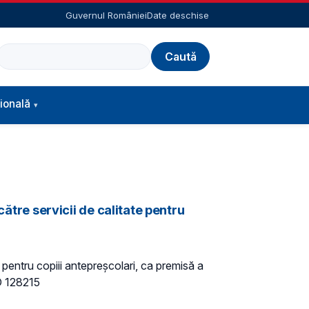
Guvernul României
Date deschise
Caută
ională
către servicii de calitate pentru
e pentru copiii antepreșcolari, ca premisă a
 128215