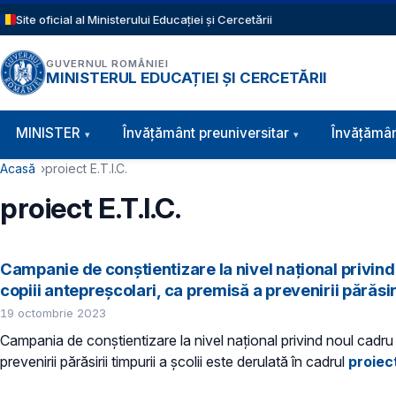
Sari la conținutul principal
Site oficial al Ministerului Educației și Cercetării
GUVERNUL ROMÂNIEI
MINISTERUL EDUCAȚIEI ȘI CERCETĂRII
Navigație principală
MINISTER
Învăţământ preuniversitar
Învățămân
Cale de navigare
Acasă
proiect E.T.I.C.
proiect E.T.I.C.
Campanie de conștientizare la nivel național privind 
copiii antepreșcolari, ca premisă a prevenirii părăsiri
19 octombrie 2023
Campania de conștientizare la nivel național privind noul cadru in
prevenirii părăsirii timpurii a școlii este derulată în cadrul
proiect