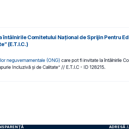
la întâlnirile Comitetului Național de Sprijin Pentru 
” (E.T.I.C.)
țiilor neguvernamentale (ONG)
care pot fi invitate la întâlnirile 
rie Incluzivă și de Calitate” // E.T.I.C - ID 128215.
NSPARENȚĂ
ADRESĂ /