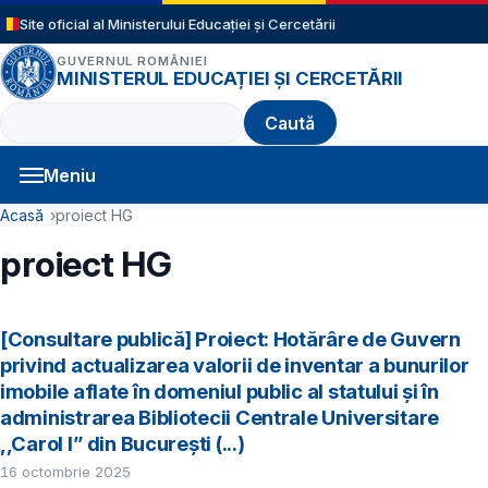
Sari la conținutul principal
Site oficial al Ministerului Educației și Cercetării
GUVERNUL ROMÂNIEI
MINISTERUL EDUCAȚIEI ȘI CERCETĂRII
Caută
Meniu
Navigație principală
Cale de navigare
Acasă
proiect HG
proiect HG
[Consultare publică] Proiect: Hotărâre de Guvern
privind actualizarea valorii de inventar a bunurilor
imobile aflate în domeniul public al statului și în
administrarea Bibliotecii Centrale Universitare
,,Carol I’’ din București (...)
16 octombrie 2025