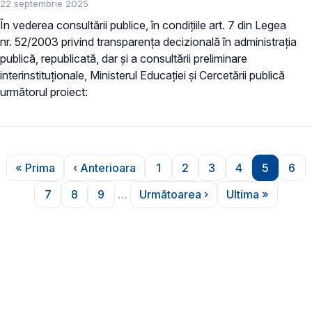
22 septembrie 2025
În vederea consultării publice, în condiţiile art. 7 din Legea
nr. 52/2003 privind transparenţa decizională în administraţia
publică, republicată, dar și a consultării preliminare
interinstituționale, Ministerul Educaţiei și Cercetării publică
următorul proiect:
Paginare
« Prima
‹ Anterioara
1
2
3
4
5
6
Prima pagină
Pagina anterioară
Pagina
Pagina
Pagina
Pagina
Pagina
Pag
7
8
9
…
Următoarea ›
Ultima »
Pagina
Pagina
Pagina
Pagina următoare
Ultima pagi