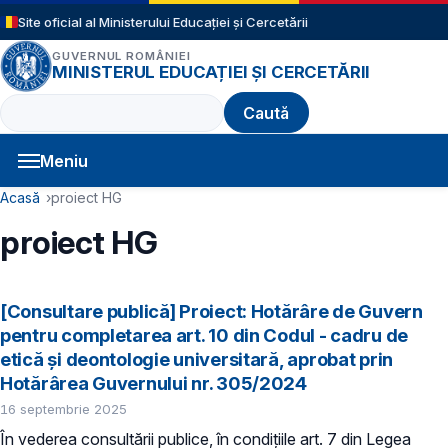
Sari la conținutul principal
Site oficial al Ministerului Educației și Cercetării
GUVERNUL ROMÂNIEI
MINISTERUL EDUCAȚIEI ȘI CERCETĂRII
Caută
Meniu
Navigație principală
Cale de navigare
Acasă
proiect HG
proiect HG
[Consultare publică] Proiect: Hotărâre de Guvern
pentru completarea art. 10 din Codul - cadru de
etică şi deontologie universitară, aprobat prin
Hotărârea Guvernului nr. 305/2024
16 septembrie 2025
În vederea consultării publice, în condiţiile art. 7 din Legea