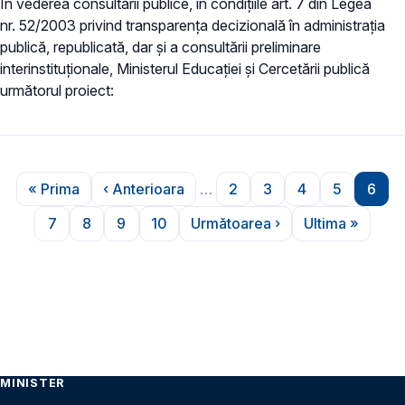
În vederea consultării publice, în condiţiile art. 7 din Legea
nr. 52/2003 privind transparenţa decizională în administraţia
publică, republicată, dar și a consultării preliminare
interinstituționale, Ministerul Educaţiei și Cercetării publică
următorul proiect:
Paginare
« Prima
‹ Anterioara
…
2
3
4
5
6
Prima pagină
Pagina anterioară
Pagina
Pagina
Pagina
Pagina
Pagi
7
8
9
10
Următoarea ›
Ultima »
Pagina
Pagina
Pagina
Pagina
Pagina următoare
Ultima pag
MINISTER