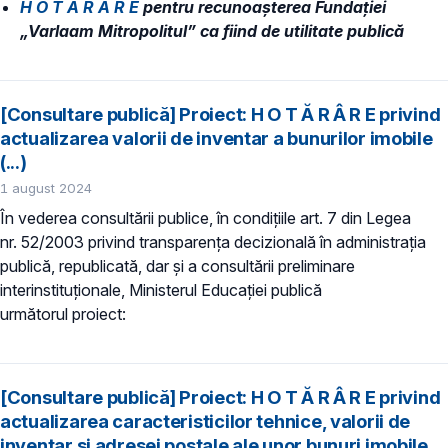
H O T Ă R Â R E
pentru recunoaşterea Fundației
„Varlaam Mitropolitul” ca fiind de utilitate publică
[Consultare publică] Proiect: H O T Ă R Â R E privind
actualizarea valorii de inventar a bunurilor imobile
(...)
1 august 2024
În vederea consultării publice, în condiţiile art. 7 din Legea
nr. 52/2003 privind transparenţa decizională în administraţia
publică, republicată, dar și a consultării preliminare
interinstituționale, Ministerul Educaţiei publică
următorul proiect:
[Consultare publică] Proiect: H O T Ă R Â R E privind
actualizarea caracteristicilor tehnice, valorii de
inventar și adresei poștale ale unor bunuri imobile