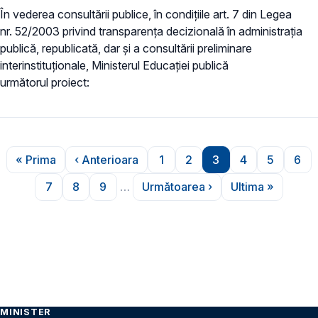
În vederea consultării publice, în condiţiile art. 7 din Legea
nr. 52/2003 privind transparenţa decizională în administraţia
publică, republicată, dar și a consultării preliminare
interinstituționale, Ministerul Educaţiei publică
următorul proiect:
Paginare
« Prima
‹ Anterioara
1
2
3
4
5
6
Prima pagină
Pagina anterioară
Pagina
Pagina
Pagina
Pagina
Pagina
Pag
7
8
9
…
Următoarea ›
Ultima »
Pagina
Pagina
Pagina
Pagina următoare
Ultima pagi
MINISTER