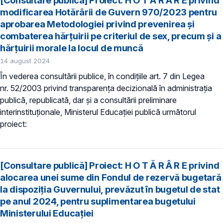
[Consultare publică] Proiect: H O T Ă R Â R E privind
modificarea Hotărârii de Guvern 970/2023 pentru
aprobarea Metodologiei privind prevenirea şi
combaterea hărţuirii pe criteriul de sex, precum şi a
hărţuirii morale la locul de muncă
14 august 2024
În vederea consultării publice, în condiţiile art. 7 din Legea
nr. 52/2003 privind transparenţa decizională în administraţia
publică, republicată, dar și a consultării preliminare
interinstituționale, Ministerul Educaţiei publică următorul
proiect:
[Consultare publică] Proiect: H O T Ă R Â R E privind
alocarea unei sume din Fondul de rezervă bugetară
la dispoziția Guvernului, prevăzut în bugetul de stat
pe anul 2024, pentru suplimentarea bugetului
Ministerului Educației