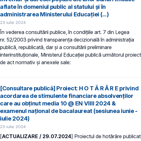
aflate în domeniul public al statului și în
administrarea Ministerului Educației (...)
23 iulie 2024
În vederea consultării publice, în condiţiile art. 7 din Legea
nr. 52/2003 privind transparenţa decizională în administraţia
publică, republicată, dar și a consultării preliminare
interinstituționale, Ministerul Educaţiei publică următorul proiect
de act normativ și anexele sale:
[Consultare publică] Proiect: H O T Ă R Â R E privind
acordarea de stimulente financiare absolvenților
care au obținut media 10 @ EN VIIII 2024 &
examenul național de bacalaureat (sesiunea iunie -
iulie 2024)
23 iulie 2024
[
ACTUALIZARE / 29.07.2024
] Proiectul de hotărâre publicat