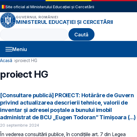
Sari la conținutul principal
Site oficial al Ministerului Educației și Cercetării
GUVERNUL ROMÂNIEI
MINISTERUL EDUCAȚIEI ȘI CERCETĂRII
Caută
Meniu
Navigație principală
Cale de navigare
Acasă
proiect HG
proiect HG
[Consultare publică] PROIECT: Hotărâre de Guvern
privind actualizarea descrierii tehnice, valorii de
inventar și adresei poștale a bunului imobil
administrat de BCU „Eugen Todoran” Timișoara (...)
20 septembrie 2024
În vederea consultării publice, în condiţiile art. 7 din Legea