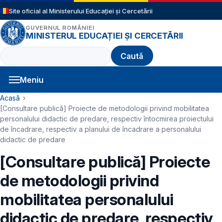
Sari la conținutul principal
Site oficial al Ministerului Educației și Cercetării
GUVERNUL ROMÂNIEI
MINISTERUL EDUCAȚIEI ȘI CERCETĂRII
Caută
Meniu
Navigație principală
Cale de navigare
Acasă
[Consultare publică] Proiecte de metodologii privind mobilitatea
personalului didactic de predare, respectiv întocmirea proiectului
de încadrare, respectiv a planului de încadrare a personalului
didactic de predare
[Consultare publică] Proiecte
de metodologii privind
mobilitatea personalului
didactic de predare, respectiv