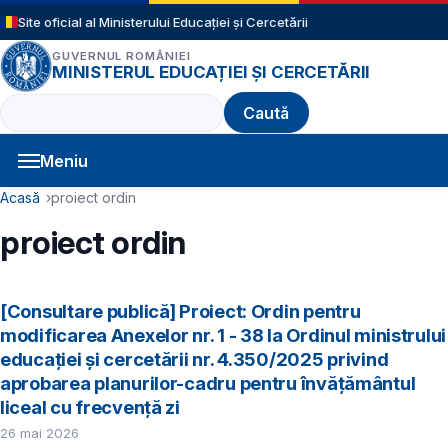
Sari la conținutul principal
Site oficial al Ministerului Educației și Cercetării
GUVERNUL ROMÂNIEI
MINISTERUL EDUCAȚIEI ȘI CERCETĂRII
Caută
Meniu
Navigație principală
Cale de navigare
Acasă
proiect ordin
proiect ordin
[Consultare publică] Proiect: Ordin pentru
modificarea Anexelor nr. 1 - 38 la Ordinul ministrului
educației și cercetării nr. 4.350/2025 privind
aprobarea planurilor-cadru pentru învățământul
liceal cu frecvență zi
26 mai 2026