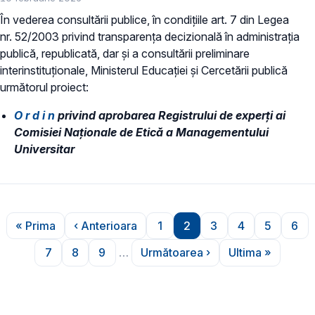
În vederea consultării publice, în condiţiile art. 7 din Legea
nr. 52/2003 privind transparenţa decizională în administraţia
publică, republicată, dar și a consultării preliminare
interinstituționale, Ministerul Educaţiei și Cercetării publică
următorul proiect:
O r d i n
privind aprobarea Registrului de experți ai
Comisiei Naționale de Etică a Managementului
Universitar
Paginare
« Prima
‹ Anterioara
1
2
3
4
5
6
Prima pagină
Pagina anterioară
Pagina
Pagina
Pagina
Pagina
Pagina
Pag
7
8
9
…
Următoarea ›
Ultima »
Pagina
Pagina
Pagina
Pagina următoare
Ultima pagi