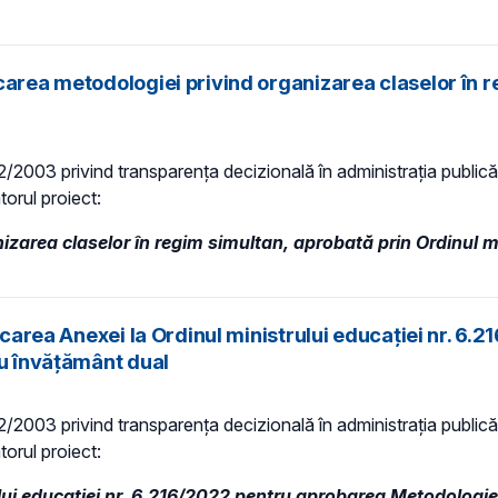
carea metodologiei privind organizarea claselor în r
 52/2003 privind transparenţa decizională în administraţia publică,
torul proiect:
zarea claselor în regim simultan, aprobată prin Ordinul mi
ficarea Anexei la Ordinul ministrului educației nr. 6
ru învățământ dual
 52/2003 privind transparenţa decizională în administraţia publică,
torul proiect:
lui educației nr. 6.216/2022 pentru aprobarea Metodologiei 