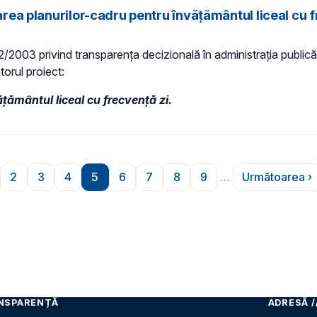
barea planurilor-cadru pentru învățământul liceal cu 
 52/2003 privind transparenţa decizională în administraţia publică,
torul proiect:
țământul liceal cu frecvență zi.
2
3
4
5
6
7
8
9
…
Următoarea ›
ioară
gina
Pagina
Pagina
Pagina
Pagina
Pagina
Pagina
Pagina
Pagina
Pagina
NSPARENȚĂ
ADRESĂ /