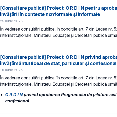
[Consultare publică] Proiect: O R D I N pentru aprob
învăţării în contexte nonformale şi informale
25 iunie 2025
În vederea consultării publice, în condiţiile art. 7 din Legea nr.
interinstituționale, Ministerul Educaţiei și Cercetării publică urmă
[Consultare publică] Proiect: O R D I N privind aprob
învățământul liceal de stat, particular și confesional
16 iunie 2025
În vederea consultării publice, în condiţiile art. 7 din Legea nr.
interinstituționale, Ministerul Educaţiei și Cercetării publică urmă
O R D I N
privind aprobarea Programului de pilotare siste
confesional