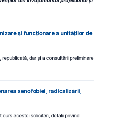
venţilor din învăţământul profesional şi
zare și funcționare a unităților de
 republicată, dar și a consultării preliminare
area xenofobiei, radicalizării,
curs acestei solicitări, detalii privind