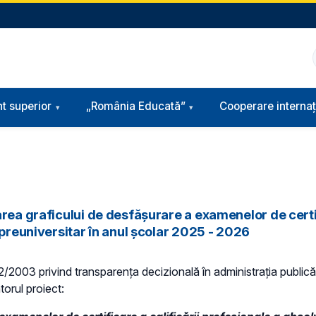
t superior
„România Educată”
Cooperare internaț
rea graficului de desfăşurare a examenelor de certif
 preuniversitar în anul şcolar 2025 - 2026
 52/2003 privind transparenţa decizională în administraţia publică,
torul proiect: