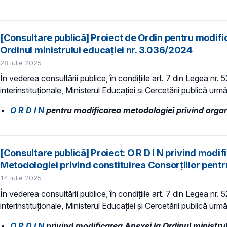
[Consultare publică] Proiect de Ordin pentru modifi
Ordinul ministrului educației nr. 3.036/2024
28 iulie 2025
În vederea consultării publice, în condiţiile art. 7 din Legea nr.
interinstituționale, Ministerul Educaţiei și Cercetării publică urmă
O R D I N
pentru modificarea metodologiei privind organi
[Consultare publică] Proiect: O R D I N privind modi
Metodologiei privind constituirea Consorțiilor pent
14 iulie 2025
În vederea consultării publice, în condiţiile art. 7 din Legea nr.
interinstituționale, Ministerul Educaţiei și Cercetării publică urmă
O R D I N
privind modificarea Anexei la Ordinul ministru