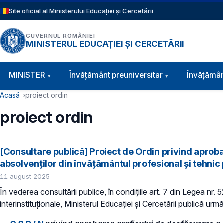
Sari la conținutul principal
Site oficial al Ministerului Educației și Cercetării
GUVERNUL ROMÂNIEI
MINISTERUL EDUCAȚIEI ȘI CERCETĂRII
Navigație principală
MINISTER
Învăţământ preuniversitar
Învățămân
Cale de navigare
Acasă
proiect ordin
proiect ordin
[Consultare publică] Proiect de Ordin privind aproba
absolvenţilor din învăţământul profesional şi tehnic
11 august 2025
În vederea consultării publice, în condiţiile art. 7 din Legea nr.
interinstituționale, Ministerul Educaţiei și Cercetării publică urmă