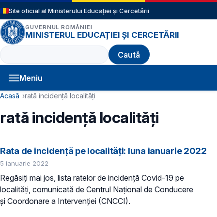
Sari la conținutul principal
Site oficial al Ministerului Educației și Cercetării
GUVERNUL ROMÂNIEI
MINISTERUL EDUCAȚIEI ȘI CERCETĂRII
Caută
Meniu
Navigație principală
Cale de navigare
Acasă
rată incidență localități
rată incidență localități
Rata de incidență pe localități: luna ianuarie 2022
5 ianuarie 2022
Regăsiți mai jos, lista ratelor de incidență Covid-19 pe
localități, comunicată de Centrul Național de Conducere
și Coordonare a Intervenției (CNCCI).