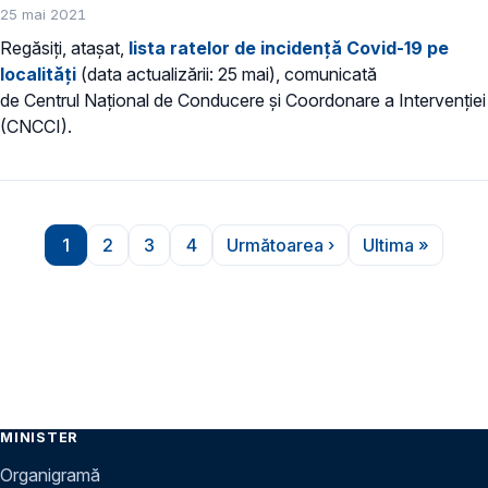
25 mai 2021
Regăsiți, atașat,
lista ratelor de incidență Covid-19 pe
localități
(data actualizării: 25 mai), comunicată
de Centrul Național de Conducere și Coordonare a Intervenției
(CNCCI).
Paginare
1
2
3
4
Următoarea ›
Ultima »
Pagina
Pagina
Pagina
Pagina
Pagina următoare
Ultima pag
MINISTER
Organigramă