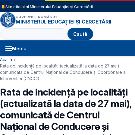
Sari la conținutul principal
Site oficial al Ministerului Educației și Cercetării
GUVERNUL ROMÂNIEI
MINISTERUL EDUCAȚIEI ȘI CERCETĂRII
Caută
Meniu
Navigație principală
Cale de navigare
Acasă
Rata de incidență pe localități (actualizată la data de 27 mai),
comunicată de Centrul Național de Conducere și Coordonare a
Intervenției (CNCCI)
Rata de incidență pe localități
(actualizată la data de 27 mai),
comunicată de Centrul
Național de Conducere și