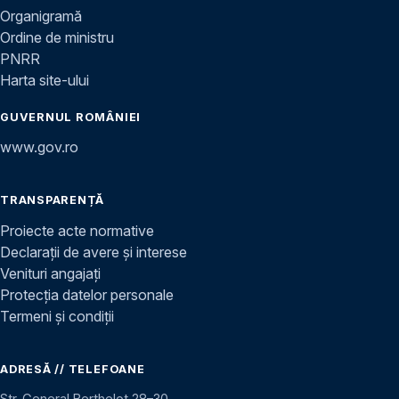
Organigramă
Ordine de ministru
PNRR
Harta site-ului
GUVERNUL ROMÂNIEI
www.gov.ro
TRANSPARENȚĂ
Proiecte acte normative
Declarații de avere și interese
Venituri angajați
Protecția datelor personale
Termeni și condiții
ADRESĂ // TELEFOANE
Str. General Berthelot 28–30