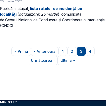
25 martie 2021
Publicăm, atașat,
lista ratelor de incidență pe
localități
(
actualizare: 25 martie
), comunicată
de Centrul Național de Conducere și Coordonare a Intervenției
(CNCCI).
Paginare
« Prima
‹ Anterioara
1
2
3
4
Prima pagină
Pagina anterioară
Pagina
Pagina
Pagina
Pagina
Următoarea ›
Ultima »
Pagina următoare
Ultima pagină
MINISTER