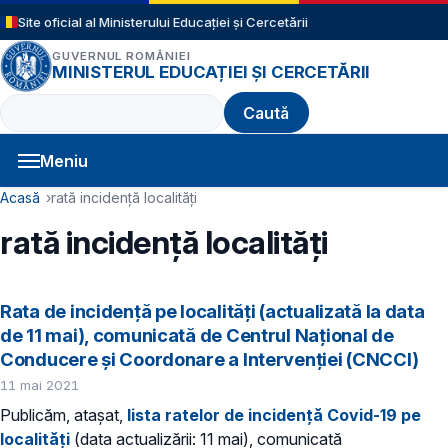
Sari la conținutul principal
Site oficial al Ministerului Educației și Cercetării
GUVERNUL ROMÂNIEI
MINISTERUL EDUCAȚIEI ȘI CERCETĂRII
Caută
Meniu
Navigație principală
Cale de navigare
Acasă
rată incidență localități
rată incidență localități
Rata de incidență pe localități (actualizată la data
de 11 mai), comunicată de Centrul Național de
Conducere și Coordonare a Intervenției (CNCCI)
11 mai 2021
Publicăm, atașat,
lista ratelor de incidență Covid-19 pe
localități
(data actualizării: 11 mai), comunicată