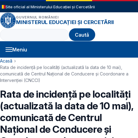
Sari la conținutul principal
Site oficial al Ministerului Educației și Cercetării
GUVERNUL ROMÂNIEI
MINISTERUL EDUCAȚIEI ȘI CERCETĂRII
Caută
Meniu
Navigație principală
Cale de navigare
Acasă
Rata de incidență pe localități (actualizată la data de 10 mai),
comunicată de Centrul Național de Conducere și Coordonare a
Intervenției (CNCCI)
Rata de incidență pe localități
(actualizată la data de 10 mai),
comunicată de Centrul
Național de Conducere și