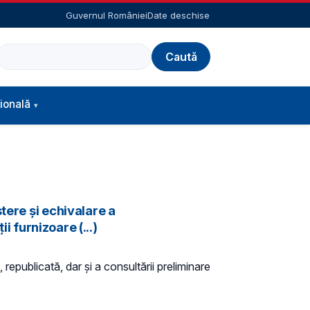
Guvernul României
Date deschise
Caută
ională
tere și echivalare a
i furnizoare (...)
 republicată, dar și a consultării preliminare