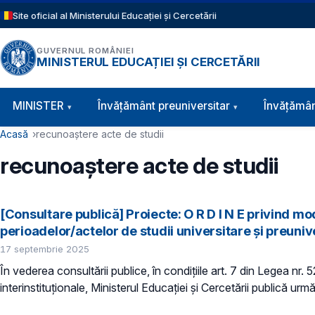
Sari la conținutul principal
Site oficial al Ministerului Educației și Cercetării
GUVERNUL ROMÂNIEI
MINISTERUL EDUCAȚIEI ȘI CERCETĂRII
Navigație principală
MINISTER
Învăţământ preuniversitar
Învățămân
Cale de navigare
Acasă
recunoaștere acte de studii
recunoaștere acte de studii
[Consultare publică] Proiecte: O R D I N E privind m
perioadelor/actelor de studii universitare și preuniver
17 septembrie 2025
În vederea consultării publice, în condiţiile art. 7 din Legea nr.
interinstituționale, Ministerul Educaţiei și Cercetării publică urm