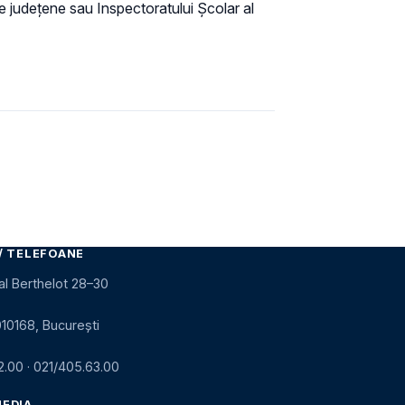
re județene sau Inspectoratului Școlar al
/ TELEFOANE
al Berthelot 28–30
010168, București
2.00
·
021/405.63.00
MEDIA