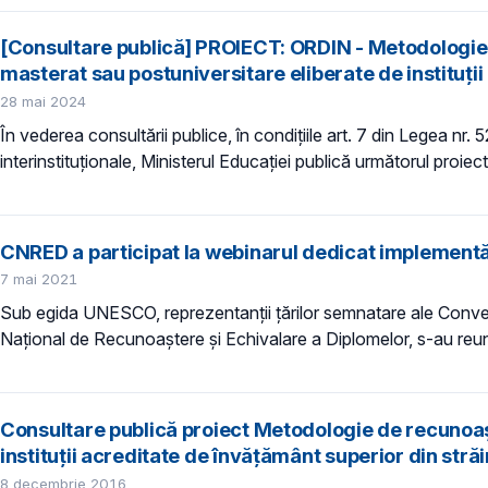
[Consultare publică] PROIECT: ORDIN - Metodologie d
masterat sau postuniversitare eliberate de instituţi
28 mai 2024
În vederea consultării publice, în condiţiile art. 7 din Legea nr.
interinstituționale, Ministerul Educaţiei publică următorul proiec
CNRED a participat la webinarul dedicat implementăr
7 mai 2021
Sub egida UNESCO, reprezentanții țărilor semnatare ale Convenți
Național de Recunoaștere și Echivalare a Diplomelor, s-au reunit
Consultare publică proiect Metodologie de recunoaște
instituții acreditate de învățământ superior din stră
8 decembrie 2016