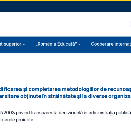
t superior
„România Educată”
Cooperare internaț
odificarea și completarea metodologiilor de recunoaș
sitare obținute în străinătate și la diverse organizați
 52/2003 privind transparenţa decizională în administraţia publică,
ătoarele proiecte: