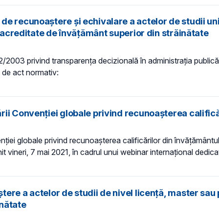
e recunoaştere și echivalare a actelor de studii uni
i acreditate de învăţământ superior din străinătate
 52/2003 privind transparenţa decizională în administraţia publică,
t de act normativ:
ii Convenției globale privind recunoașterea califică
ei globale privind recunoașterea calificărilor din învățământul 
 vineri, 7 mai 2021, în cadrul unui webinar internațional dedica
re a actelor de studii de nivel licență, master sau 
inătate