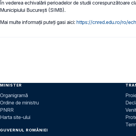
În vederea echivalării perioadelor de studii corespunzătoare cla
Municipiului București (SIMB).
Mai multe informații puteți gasi aici:
https://cnred.edu.ro/ro/ech
MINISTER
TRA
Organigramă
Proi
Ordine de ministru
Decla
PNRR
Venit
Harta site-ului
Prot
Terme
GUVERNUL ROMÂNIEI