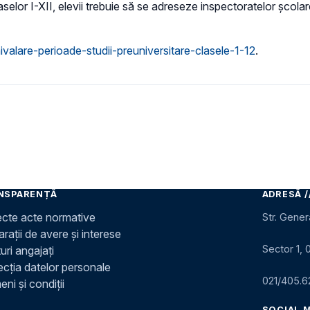
selor I-XII, elevii trebuie să se adreseze inspectoratelor școla
ivalare-perioade-studii-preuniversitare-clasele-1-12
.
NSPARENȚĂ
ADRESĂ /
ecte acte normative
Str. Gener
rații de avere și interese
Sector 1, 
uri angajați
ecția datelor personale
021/405.6
ni și condiții
SOCIAL 