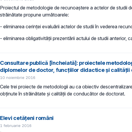
Proiectul de metodologie de recunoaștere a actelor de studii de 
străinătate propune următoarele:
- eliminarea cerinței evaluării actelor de studii în vederea recun
- eliminarea obligativității prezentării actului de studii anterio
Consultare publică [încheiată]: proiectele metodolo
diplomelor de doctor, funcțiilor didactice și calităț
10 noiembrie 2016
Cele trei proiecte de metodologii au ca obiectiv descentralizar
obținute în străinătate și calității de conducător de doctorat.
Elevi cetățeni români
1 februarie 2016