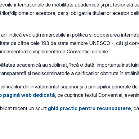
nevoile internaționale de mobilitate academică și profesională c
rilor/diplomelor acestora, dar și obligațiile titularilor acestor ca
ni indică evoluții remarcabile în politica și cooperarea internațio
imitate de către cele 193 de state membre UNESCO -, cât și conv
, fundamentează implementarea Convenției globale.
tatea academică au subliniat, încă o dată, importanța instituiri
ransparentă și nediscriminatorie a calificărilor obținute în străin
icărilor din învățământul superior și a principiilor generale de 
o pagină web dedicată
, ce cuprinde textul Convenției, even
licat recent un scurt
ghid practic pentru recunoaștere
, ca