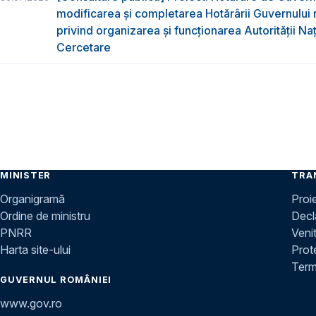
modificarea și completarea Hotărârii Guvernului 
privind organizarea şi funcţionarea Autorităţii Na
Cercetare
MINISTER
TRA
Organigramă
Proi
Ordine de ministru
Decla
PNRR
Venit
Harta site-ului
Prot
Terme
GUVERNUL ROMÂNIEI
www.gov.ro