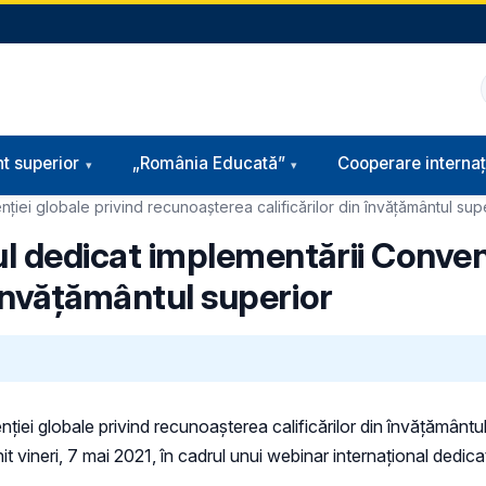
t superior
„România Educată”
Cooperare internaț
ției globale privind recunoașterea calificărilor din învățământul sup
l dedicat implementării Convenț
 învățământul superior
ei globale privind recunoașterea calificărilor din învățământul 
 vineri, 7 mai 2021, în cadrul unui webinar internațional dedica