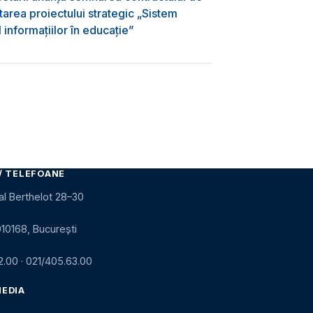
area proiectului strategic „Sistem
informațiilor în educație”
/ TELEFOANE
al Berthelot 28–30
010168, București
2.00
·
021/405.63.00
MEDIA