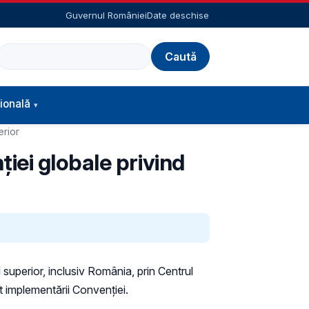
Guvernul României
Date deschise
Caută
ională
erior
iei globale privind
superior, inclusiv România, prin Centrul
t implementării Convenției.