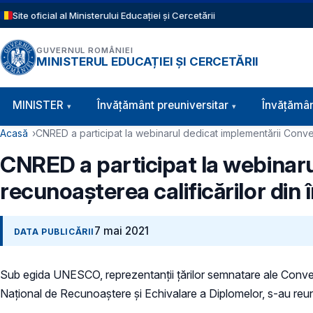
Sari la conținutul principal
Site oficial al Ministerului Educației și Cercetării
GUVERNUL ROMÂNIEI
MINISTERUL EDUCAȚIEI ȘI CERCETĂRII
Navigație principală
MINISTER
Învăţământ preuniversitar
Învățămân
Cale de navigare
Acasă
CNRED a participat la webinarul dedicat implementării Conven
CNRED a participat la webinaru
recunoașterea calificărilor din
7 mai 2021
DATA PUBLICĂRII
Sub egida UNESCO, reprezentanții țărilor semnatare ale Convenți
Național de Recunoaștere și Echivalare a Diplomelor, s-au reunit