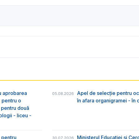
ru aprobarea
Apel de selecție pentru oc
05.08.2026
e pentru o
în afara organigramei - în
& pentru două
logii - liceu -
 pentru
Ministerul Educației și Ce
30.07.2026