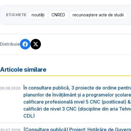
ETICHETE
noutăți
CNRED
recunoaștere acte de studii
Distribuie
Articole similare
În consultare publică, 3 proiecte de ordine pent
06.08.2026
planurilor de învățământ și a programelor școlar
calificare profesională nivel 5 CNC (postliceal) 
calificări de nivel 3 CNC (discipline din aria Tehno
CDL)
[Consultare publică] Proiect: Hotărâre de Guvern
30.07.2026