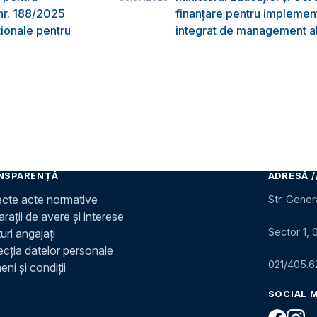
nr. 188/2025
finanțare pentru implement
ţionale pentru
integrat de management al 
NSPARENȚĂ
ADRESĂ /
ecte acte normative
Str. Gener
rații de avere și interese
Sector 1, 
uri angajați
ecția datelor personale
021/405.6
ni și condiții
SOCIAL 