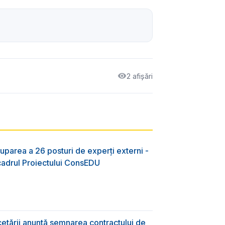
2 afișări
uparea a 26 posturi de experți externi -
 cadrul Proiectului ConsEDU
rcetării anunță semnarea contractului de