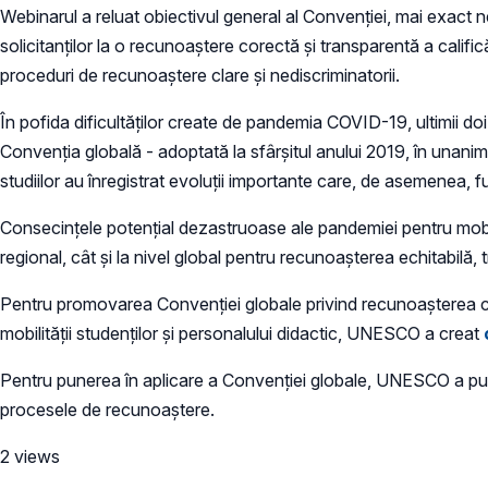
Webinarul a reluat obiectivul general al Convenției, mai exact 
solicitanților la o recunoaștere corectă și transparentă a califică
proceduri de recunoaștere clare și nediscriminatorii.
În pofida dificultăților create de pandemia COVID-19, ultimii doi a
Convenția globală - adoptată la sfârșitul anului 2019, în unan
studiilor au înregistrat evoluții importante care, de asemenea
Consecințele potențial dezastruoase ale pandemiei pentru mobili
regional, cât și la nivel global pentru recunoașterea echitabilă, t
Pentru promovarea Convenției globale privind recunoașterea calif
mobilității studenților și personalului didactic, UNESCO a creat
Pentru punerea în aplicare a Convenției globale, UNESCO a pub
procesele de recunoaștere.
2 views