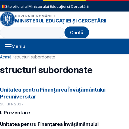
Sari la conținutul principal
Site oficial al Ministerului Educației și Cercetării
GUVERNUL ROMÂNIEI
MINISTERUL EDUCAȚIEI ȘI CERCETĂRII
Caută
Meniu
Navigație principală
Cale de navigare
Acasă
structuri subordonate
structuri subordonate
Unitatea pentru Finanțarea Învățământului
Preuniversitar
28 iulie 2017
I. Prezentare
Unitatea pentru Finanţarea Învăţământului