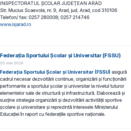
INSPECTORATUL ŞCOLAR JUDEŢEAN ARAD
Str. Mucius Scaevola, nr. 9, Arad, jud. Arad, cod 310106
Telefon/ fax: 0257 280008; 0257 214746
www.isjarad.ro
Federaţia Sportului Şcolar şi Universitar (FSSU)
20 mai 2016
Federaţia Sportului Şcolar şi Universitar (FSSU)
asigură
cadrul necesar dezvoltării continue, organizării şi funcţionării
performante a sportului şcolar şi universitar la nivelul tuturor
elementelor sale de structură şi infrastructură. Elaborează şi
susţine strategia organizării şi dezvoltării activităţii sportive
şcolare şi universitare şi reprezintă interesele Ministerului
Educației în raport cu federaţiile sportive naţionale.