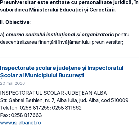
Preuniversitar este entitate cu personalitate juridică, în
subordinea Ministerului Educației și Cercetării.
II. Obiective
:
a)
crearea cadrului instituţional şi organizatoric
pentru
descentralizarea finanţării învăţământului preuniversitar;
Inspectorate şcolare judeţene şi Inspectoratul
Şcolar al Municipiului Bucureşti
20 mai 2016
INSPECTORATUL ŞCOLAR JUDEŢEAN ALBA
Str. Gabriel Bethlen, nr. 7, Alba Iulia, jud. Alba, cod 510009
Telefon: 0258 817255; 0258 811662
Fax: 0258 817663
www.isj.albanet.ro