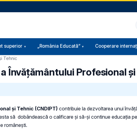
t superior
„România Educată”
Cooperare internaț
și Tehnic
a Învățământului Profesional și
ional și Tehnic (CNDIPT)
contribuie la dezvoltarea unui învăță
cesta să dobândească o calificare și să-și continue educația pe t
ce românești.