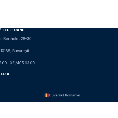
/ TELEFOANE
al Berthelot 28–30
010168, București
2.00
·
021/405.63.00
MEDIA
Guvernul României