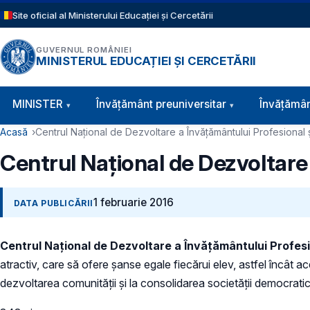
Sari la conținutul principal
Site oficial al Ministerului Educației și Cercetării
GUVERNUL ROMÂNIEI
MINISTERUL EDUCAȚIEI ȘI CERCETĂRII
Navigație principală
MINISTER
Învăţământ preuniversitar
Învățămân
Cale de navigare
Acasă
Centrul Național de Dezvoltare a Învățământului Profesional 
Centrul Național de Dezvoltare 
1 februarie 2016
DATA PUBLICĂRII
Centrul Național de Dezvoltare a Învățământului Profes
atractiv, care să ofere șanse egale fiecărui elev, astfel încât a
dezvoltarea comunității și la consolidarea societății democrati