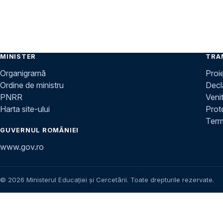
MINISTER
TRA
Organigramă
Proi
Ordine de ministru
Decla
PNRR
Venit
Harta site-ului
Prot
Terme
GUVERNUL ROMÂNIEI
www.gov.ro
© 2026 Ministerul Educației și Cercetării. Toate drepturile rezervate.