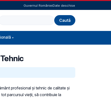
Guvernul României
Date deschise
Caută
ională
 Tehnic
mânt profesional și tehnic de calitate și
ot parcursul vieții, să contribuie la