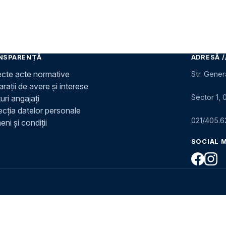
NSPARENȚĂ
ADRESĂ /
ecte acte normative
Str. Gener
rații de avere și interese
Sector 1, 
uri angajați
ecția datelor personale
021/405.6
ni și condiții
SOCIAL 