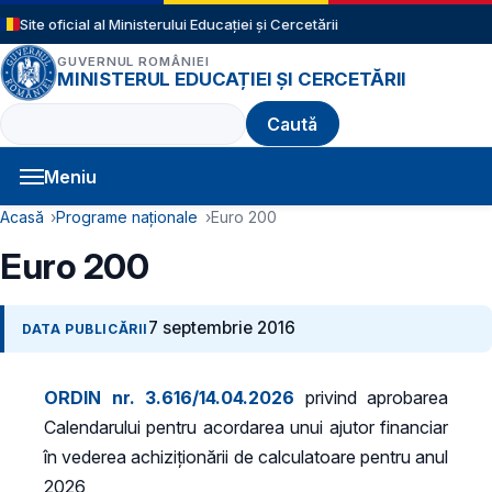
Sari la conținutul principal
Site oficial al Ministerului Educației și Cercetării
GUVERNUL ROMÂNIEI
MINISTERUL EDUCAȚIEI ȘI CERCETĂRII
Caută
Meniu
Navigație principală
Cale de navigare
Acasă
Programe naționale
Euro 200
Euro 200
7 septembrie 2016
DATA PUBLICĂRII
ORDIN nr. 3.616/14.04.2026
privind aprobarea
Calendarului pentru acordarea unui ajutor financiar
în vederea achiziţionării de calculatoare pentru anul
2026