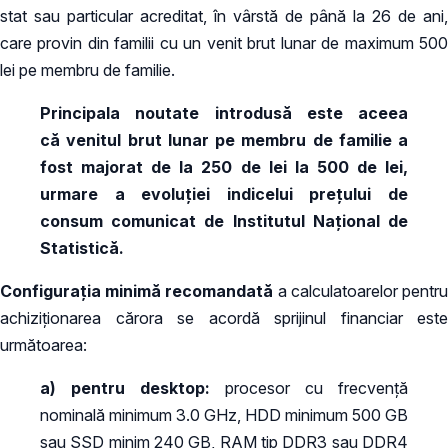
stat sau particular acreditat, în vârstă de până la 26 de ani,
care provin din familii cu un venit brut lunar de maximum 500
lei pe membru de familie.
Principala noutate introdusă este aceea
că venitul brut lunar pe membru de familie a
fost majorat de la 250 de lei la 500 de lei,
urmare a evoluției indicelui prețului de
consum comunicat de Institutul Național de
Statistică.
Configurația minimă recomandată
a calculatoarelor pentr
achiziționarea cărora se acordă sprijinul financiar este
următoarea:
a) pentru desktop:
procesor cu frecvență
nominală minimum 3.0 GHz, HDD minimum 500 GB
sau SSD minim 240 GB, RAM tip DDR3 sau DDR4