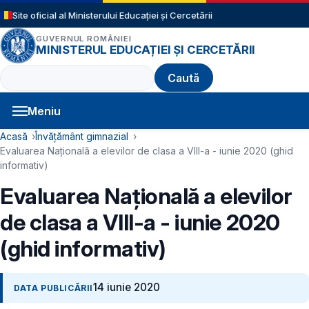
Sari la conținutul principal
Site oficial al Ministerului Educației și Cercetării
GUVERNUL ROMÂNIEI
MINISTERUL EDUCAȚIEI ȘI CERCETĂRII
Caută
Meniu
Navigație principală
Cale de navigare
Acasă
Învățământ gimnazial
Evaluarea Națională a elevilor de clasa a VIII-a - iunie 2020 (ghid
informativ)
Evaluarea Națională a elevilor
de clasa a VIII-a - iunie 2020
(ghid informativ)
14 iunie 2020
DATA PUBLICĂRII