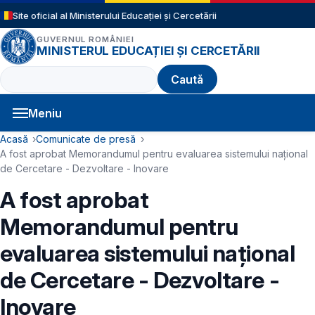
Sari la conținutul principal
Site oficial al Ministerului Educației și Cercetării
GUVERNUL ROMÂNIEI
MINISTERUL EDUCAȚIEI ȘI CERCETĂRII
Caută
Meniu
Navigație principală
Cale de navigare
Acasă
Comunicate de presă
A fost aprobat Memorandumul pentru evaluarea sistemului național
de Cercetare - Dezvoltare - Inovare
A fost aprobat
Memorandumul pentru
evaluarea sistemului național
de Cercetare - Dezvoltare -
Inovare