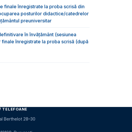
e finale înregistrate la proba scrisă din
ocuparea posturilor didactice/catedrelor
ţământul preuniversitar
efinitivare în învățământ (sesiunea
 finale înregistrate la proba scrisă (după
)
/ TELEFOANE
al Berthelot 28–30