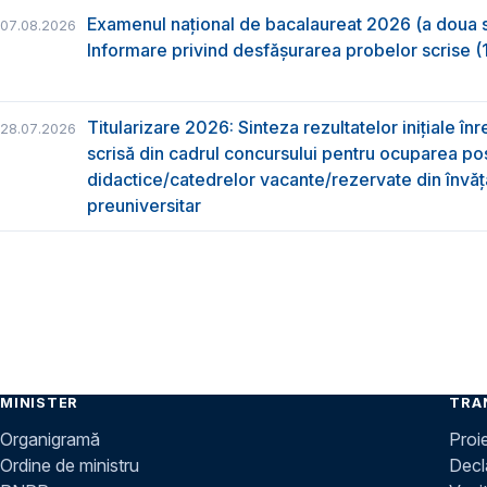
Examenul național de bacalaureat 2026 (a doua 
07.08.2026
Informare privind desfășurarea probelor scrise (1
Titularizare 2026: Sinteza rezultatelor inițiale înr
28.07.2026
scrisă din cadrul concursului pentru ocuparea pos
didactice/catedrelor vacante/rezervate din învă
preuniversitar
MINISTER
TRA
Organigramă
Proi
Ordine de ministru
Decla