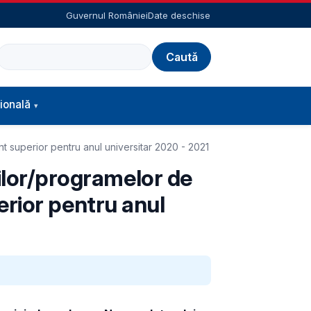
Guvernul României
Date deschise
Caută
ională
mânt superior pentru anul universitar 2020 - 2021
rilor/programelor de
perior pentru anul