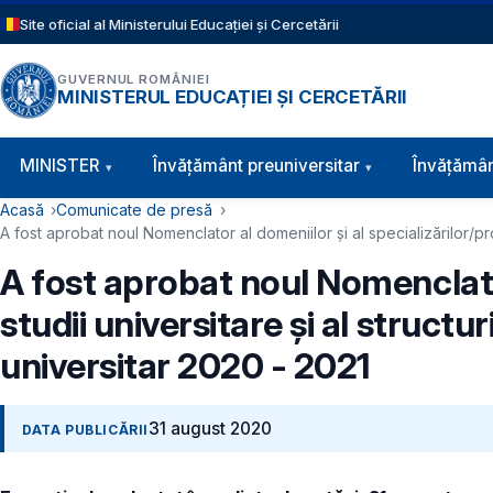
Sari la conținutul principal
Site oficial al Ministerului Educației și Cercetării
GUVERNUL ROMÂNIEI
MINISTERUL EDUCAȚIEI ȘI CERCETĂRII
Navigație principală
MINISTER
Învăţământ preuniversitar
Învățămân
Cale de navigare
Acasă
Comunicate de presă
A fost aprobat noul Nomenclator al domeniilor și al specializărilor/pro
A fost aprobat noul Nomenclator
studii universitare și al structu
universitar 2020 - 2021
31 august 2020
DATA PUBLICĂRII