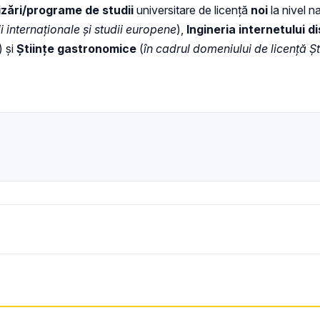
izări/programe de studii
universitare de licență
noi
la nivel n
i internaționale și studii europene
),
Ingineria internetului d
) și
Științe gastronomice
(
în cadrul domeniului de licență Șt