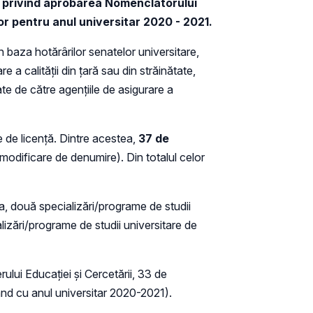
20 privind aprobarea Nomenclatorului
rior pentru anul universitar 2020 - 2021.
n baza hotărârilor senatelor universitare,
e a calității din țară sau din străinătate,
te de către agențiile de asigurare a
e de licență. Dintre acestea,
37 de
modificare de denumire). Din totalul celor
a, două specializări/programe de studii
alizări/programe de studii universitare de
ului Educației și Cercetării, 33 de
pând cu anul universitar 2020-2021).