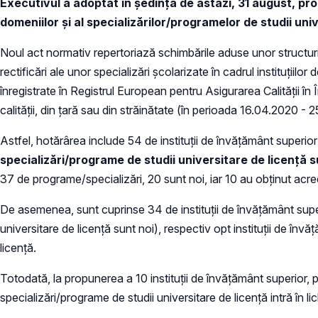
Executivul a adoptat în ședința de astăzi, 31 august, p
domeniilor și al specializărilor/programelor de studii uni
Noul act normativ repertoriază schimbările aduse unor structuri al
rectificări ale unor specializări școlarizate în cadrul instituțiilo
înregistrate în Registrul European pentru Asigurarea Calității î
calității, din țară sau din străinătate (în perioada 16.04.2020 - 
Astfel, hotărârea include 54 de instituții de învățământ superio
specializări/programe de studii universitare de licență s
37 de programe/specializări, 20 sunt noi, iar 10 au obținut acre
De asemenea, sunt cuprinse 34 de instituții de învățământ super
universitare de licență sunt noi), respectiv opt instituții de în
licență.
Totodată, la propunerea a 10 instituții de învățământ superior, p
specializări/programe de studii universitare de licență intră î