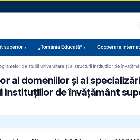
t superior
„România Educată”
Cooperare internaț
gramelor de studii universitare și al structurii instituțiilor de învăță
 al domeniilor și al specializă
rii instituțiilor de învățământ su