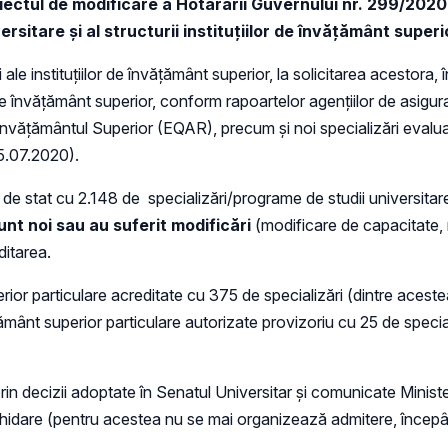
roiectul de modificare a Hotărârii Guvernului nr. 299/20
versitare și al structurii instituțiilor de învățământ supe
e instituțiilor de învățământ superior, la solicitarea acestora, î
r de învățământ superior, conform rapoartelor agențiilor de asigurar
n Învățământul Superior (EQAR), precum și noi specializări evalua
25.07.2020).
r de stat cu 2.148 de specializări/programe de studii universitar
unt noi sau au suferit modificări
(modificare de capacitate, 
ditarea.
ior particulare acreditate cu 375 de specializări (dintre aceste
vățământ superior particulare autorizate provizoriu cu 25 de speci
rin decizii adoptate în Senatul Universitar și comunicate Minister
n lichidare (pentru acestea nu se mai organizează admitere, înce