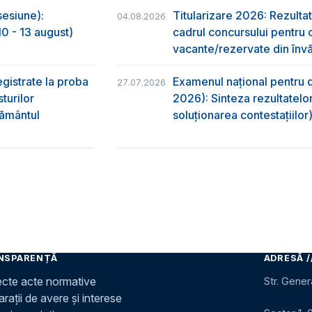
sesiune):
Titularizare 2026: Rezultat
04.08.2026
0 - 13 august)
cadrul concursului pentru 
vacante/rezervate din învă
egistrate la proba
Examenul național pentru d
27.07.2026
turilor
2026): Sinteza rezultatelor
ţământul
soluționarea contestațiilor
NSPARENȚĂ
ADRESĂ /
ecte acte normative
Str. Gener
rații de avere și interese