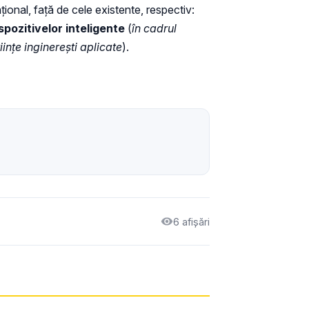
ațional, față de cele existente, respectiv:
ispozitivelor inteligente
(
în cadrul
iințe inginerești aplicate
).
6 afișări