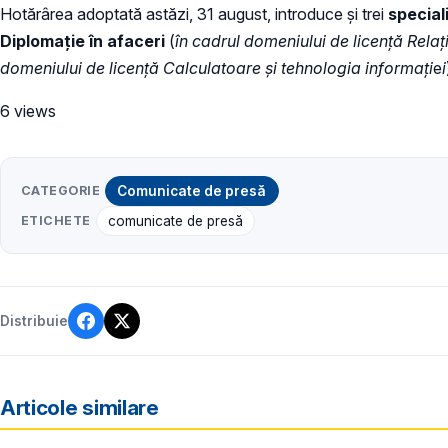
Hotărârea adoptată astăzi, 31 august, introduce și trei
special
Diplomație în afaceri
(
în cadrul domeniului de licență Relați
domeniului de licență Calculatoare şi tehnologia informați
e
i
6 views
CATEGORIE
Comunicate de presă
ETICHETE
comunicate de presă
Distribuie
Articole similare