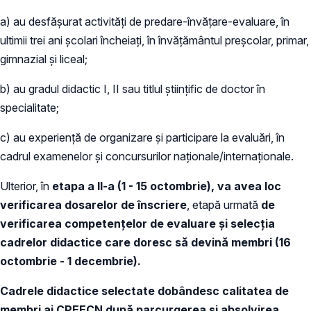
a) au desfășurat activități de predare-învățare-evaluare, în
ultimii trei ani școlari încheiați, în învățământul preșcolar, primar,
gimnazial și liceal;
b) au gradul didactic I, II sau titlul științific de doctor în
specialitate;
c) au experiență de organizare și participare la evaluări, în
cadrul examenelor și concursurilor naționale/internaționale.
Ulterior, în
etapa a II-a (1 - 15 octombrie), va avea loc
verificarea dosarelor de înscriere
, etapă urmată
de
verificarea competențelor de evaluare și selecția
cadrelor didactice care doresc să devină membri (16
octombrie - 1 decembrie).
Cadrele didactice selectate dobândesc calitatea de
membri ai CPEECN după parcurgerea și absolvirea