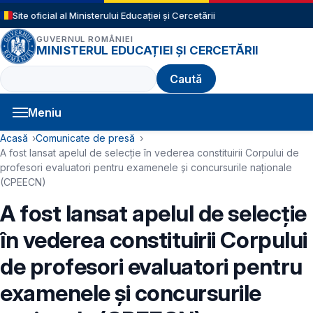
Sari la conținutul principal
Site oficial al Ministerului Educației și Cercetării
GUVERNUL ROMÂNIEI
MINISTERUL EDUCAȚIEI ȘI CERCETĂRII
Caută
Meniu
Navigație principală
Cale de navigare
Acasă
Comunicate de presă
A fost lansat apelul de selecție în vederea constituirii Corpului de
profesori evaluatori pentru examenele și concursurile naționale
(CPEECN)
A fost lansat apelul de selecție
în vederea constituirii Corpului
de profesori evaluatori pentru
examenele și concursurile